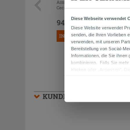
Armatur für Waschbecken Mamoli
Cecilia mit Abfluss Chrom
Diese Webseite verwendet 
94,90 €
/STK.
Diese Website verwendet Prof
senden, die Ihren Vorlieben 
IN DEN WARENKORB LEGEN
verwenden, mit unseren Part
Bereitstellung von Social-M
Informationen, die Sie ihnen
kombinieren. Falls Sie mehr
klicken
oder „Anpassen“. Die
werden. Wenn Sie auf die Sch
Cookies fortsetzen.
KUNDEN, DIE DIESEN AR