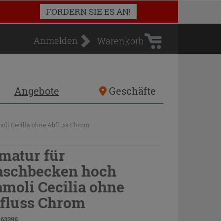
Warenkorb
FORDERN SIE ES AN!
Anmelden
Warenkorb
Angebote
Geschäfte
li Cecilia ohne Abfluss Chrom
matur für
schbecken hoch
moli Cecilia ohne
fluss Chrom
 63396