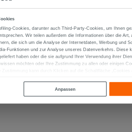
Armatur für Waschbecken an der
Wand Mamoli Cecilia ohne Abfluss
Chrom
Cookies
189,90 €
/STK.
iling-Cookies, darunter auch Third-Party-Cookies, um Ihnen ge
entsprechen. Wir teilen außerdem die Informationen über die Art,
IN DEN WARENKORB LEGEN
nern, die sich um die Analyse der Internetdaten, Werbung und 
edia-Funktionen und zur Analyse unseres Datenverkehrs. Diese k
 geliefert haben oder die sie aufgrund Ihrer Verwendung ihrer Di
 wissen möchten oder Ihre Zustimmung zu allen oder einigen C
 Zustimmung kann durch Klicken auf die Schaltfläche „Cookies
altfläche "X" klicken, können Sie das Surfen erst nach der Insta
Anpassen
TIKEL GEKAUFT HABEN, KAUFTEN AUC