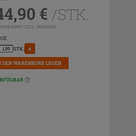
44,90
€
/STK.
USIVE MWST. ZZGL.
VERSAND
)
GE
+
STK.
N DEN WARENKORB LEGEN
RFÜGBAR