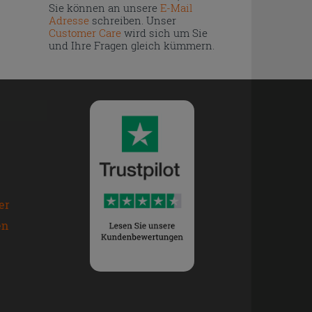
Sie können an unsere
E-Mail
Adresse
schreiben. Unser
Customer Care
wird sich um Sie
und Ihre Fragen gleich kümmern.
er
en