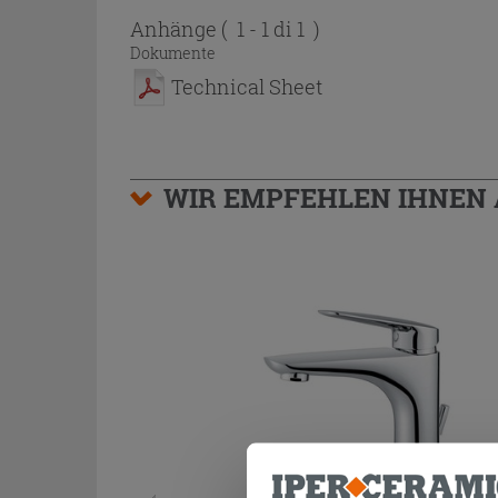
Anhänge
( 1 - 1 di 1 )
Dokumente
Technical Sheet
WIR EMPFEHLEN IHNEN