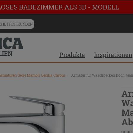
LOSES BADEZIMMER ALS 3D - MODELL
HE PROFIKUNDEN
Produkte
Inspirationen
Armaturen Serie Mamoli Cecilia Chrom
\
Armatur für Waschbecken hoch Mamo
Ar
Wa
Ma
Ab
CODE: