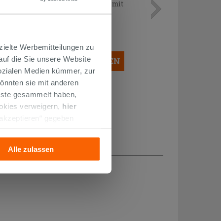
Armatur für Bidet Mamoli Cecilia mit
Abfluss Chrom
94,90 €
/STK.
zielte Werbemitteilungen zu
 auf die Sie unsere Website
IN DEN WARENKORB LEGEN
Sozialen Medien kümmer, zur
önnten sie mit anderen
enste gesammelt haben,
ookies verweigern,
hier
 akzeptieren“ gegeben
llation der technischen
Alle zulassen
H...