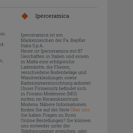
Iperceramica
ein
Iperceramica ist ein
Markenzeichen der Fa. BayKer
14
Italia S.p.A..
Heute ist Iperceramica mit 87
Geschäften in Italien und einem
n,
in Malta eine erfolgreiche
Ladenkette, die Fliesen,
verschiedene Bodenbeläge und
Wandverkleidungen sowie
Badezimmereinrichtung anbietet.
Unser Firmensitz befindet sich
in Fiorano Modenese (MO)
mitten im Keramikzentrum
Modena. Nähere Informationen
finden Sie auf der Seite
Über uns
.
Sie haben Fragen zu Ihren
Online Bestellungen? Sie können
uns entweder unter der
Telefonnummer erreichen, oder