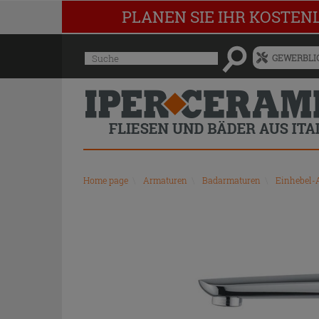
PLANEN SIE IHR KOSTEN
Menü
Suche
GEWERBLIC
für
vorgeschlagenen
Siteinhalt
und
Suchprotokoll
Home page
\
Armaturen
\
Badarmaturen
\
Einhebel-