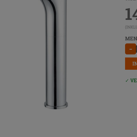
1
(INKL
MEN
−
I
VE