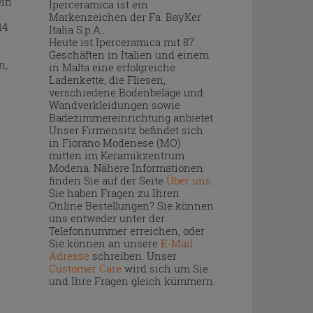
ein
Iperceramica ist ein
Markenzeichen der Fa. BayKer
14
Italia S.p.A..
Heute ist Iperceramica mit 87
Geschäften in Italien und einem
n,
in Malta eine erfolgreiche
Ladenkette, die Fliesen,
verschiedene Bodenbeläge und
Wandverkleidungen sowie
Badezimmereinrichtung anbietet.
Unser Firmensitz befindet sich
in Fiorano Modenese (MO)
mitten im Keramikzentrum
Modena. Nähere Informationen
finden Sie auf der Seite
Über uns
.
Sie haben Fragen zu Ihren
Online Bestellungen? Sie können
uns entweder unter der
Telefonnummer erreichen, oder
Sie können an unsere
E-Mail
Adresse
schreiben. Unser
Customer Care
wird sich um Sie
und Ihre Fragen gleich kümmern.