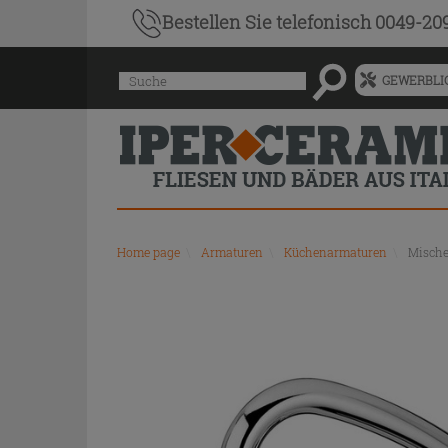
Bestellen Sie
telefonisch 0049-20
Menü
Suche
GEWERBLIC
für
vorgeschlagenen
Siteinhalt
und
Suchprotokoll
Home page
\
Armaturen
\
Küchenarmaturen
\
Mische