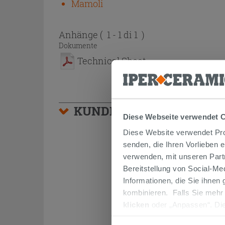
Mamoli
Anhänge
( 1 - 1 di 1 )
Dokumente
Technical Sheet
KUNDEN, DIE DIESEN AR
Diese Webseite verwendet 
Diese Website verwendet Prof
senden, die Ihren Vorlieben 
verwenden, mit unseren Part
Bereitstellung von Social-M
Informationen, die Sie ihnen
kombinieren. Falls Sie mehr
klicken
oder „Anpassen“. Die
werden. Wenn Sie auf die Sch