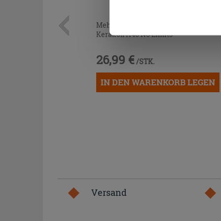
Cookies fortsetzen.
Mehrzweckkleber Weiss 25 kg -
Kerakoll H40 No Limits
26,99 €
/STK.
IN DEN WARENKORB LEGEN
Versand