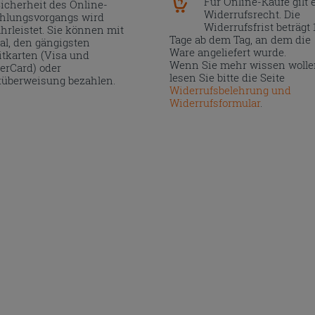
Für Online-Käufe gilt 
Sicherheit des Online-
Widerrufsrecht. Die
hlungsvorgangs wird
Widerrufsfrist beträgt 
hrleistet. Sie können mit
Tage ab dem Tag, an dem die
al, den gängigsten
Ware angeliefert wurde.
itkarten (Visa und
Wenn Sie mehr wissen wolle
erCard) oder
lesen Sie bitte die Seite
überweisung bezahlen.
Widerrufsbelehrung und
Widerrufsformular
.