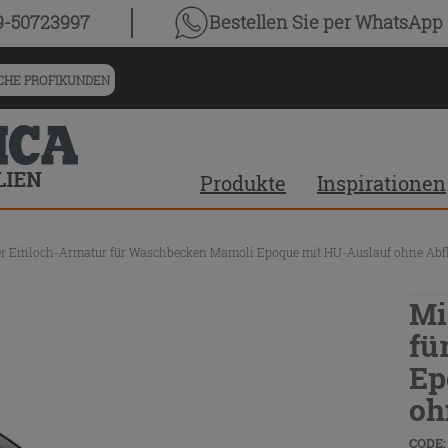
9-50723997
Bestellen Sie
per WhatsApp
HE PROFIKUNDEN
Produkte
Inspirationen
r Einloch-Armatur für Waschbecken Mamoli Epoque mit HU-Auslauf ohne Abf
Mi
fü
Ep
oh
CODE: