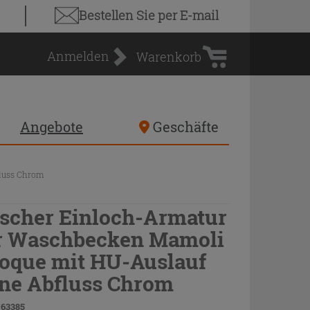
Warenkorb
Bestellen Sie
per E-mail
Anmelden
Warenkorb
Angebote
Geschäfte
luss Chrom
scher Einloch-Armatur
r Waschbecken Mamoli
oque mit HU-Auslauf
ne Abfluss Chrom
 63385