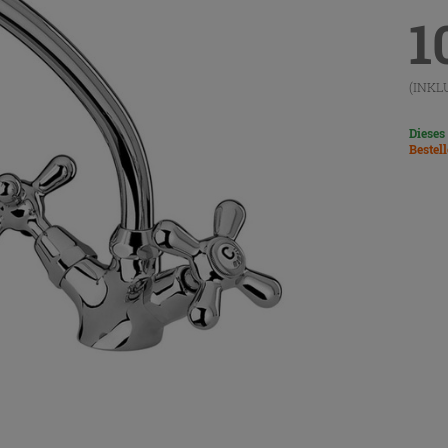
1
(INKL
Dieses
Bestel