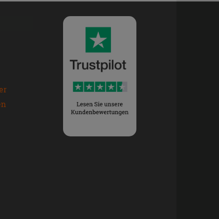
er
en