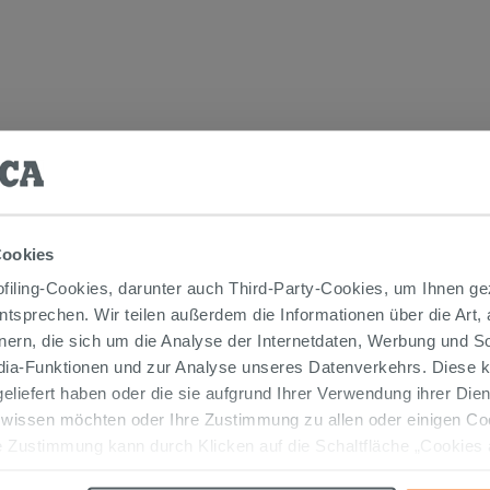
TIKEL GEKAUFT HABEN, KAUFTEN AUC
Cookies
iling-Cookies, darunter auch Third-Party-Cookies, um Ihnen ge
entsprechen. Wir teilen außerdem die Informationen über die Art,
nern, die sich um die Analyse der Internetdaten, Werbung und 
edia-Funktionen und zur Analyse unseres Datenverkehrs. Diese k
 geliefert haben oder die sie aufgrund Ihrer Verwendung ihrer Di
 wissen möchten oder Ihre Zustimmung zu allen oder einigen C
 Zustimmung kann durch Klicken auf die Schaltfläche „Cookies
altfläche "X" klicken, können Sie das Surfen erst nach der Insta