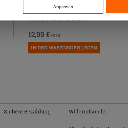
Anpassen
Kerakoll Fugabella Color KK 68 3Kg
Fugenmörtel auf Zementbasis
12,99 €
/STK.
IN DEN WARENKORB LEGEN
Sichere Bezahlung
Widerrufsrecht