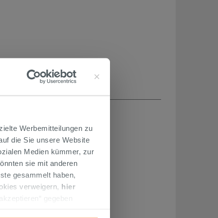
H...
zielte Werbemitteilungen zu
 auf die Sie unsere Website
Sozialen Medien kümmer, zur
önnten sie mit anderen
enste gesammelt haben,
ookies verweigern,
hier
 akzeptieren“ gegeben
llation der technischen