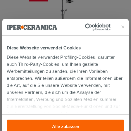
Diese Webseite verwendet Cookies
DUSCHSYSTEM EPOQUE MIT
KOPFBRAUSE RUND CHROM
Diese Website verwendet Profiling-Cookies, darunter
auch Third-Party-Cookies, um Ihnen gezielte
227,94 €
Werbemitteilungen zu senden, die Ihren Vorlieben
379,90 €
-40,00%
/STK.
entsprechen. Wir teilen außerdem die Informationen über
IN DEN WARENKORB LEGEN
die Art, auf die Sie unsere Website verwenden, mit
unseren Partnern, die sich um die Analyse der
Internetdaten, Werbung und Sozialen Medien kümmer,
zur Bereitstellung von Social-Media-Funktionen und zur
Analyse unseres Datenverkehrs. Diese könnten sie mit
anderen Informationen, die Sie ihnen geliefert haben oder
Alle zulassen
die sie aufgrund Ihrer Verwendung ihrer Dienste