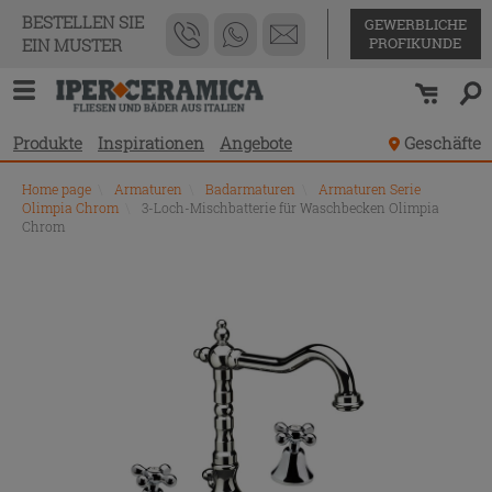
BESTELLEN SIE
GEWERBLICHE
PROFIKUNDE
EIN MUSTER
Produkte
Inspirationen
Angebote
Geschäfte
Home page
\
Armaturen
\
Badarmaturen
\
Armaturen Serie
Olimpia Chrom
\
3-Loch-Mischbatterie für Waschbecken Olimpia
Chrom