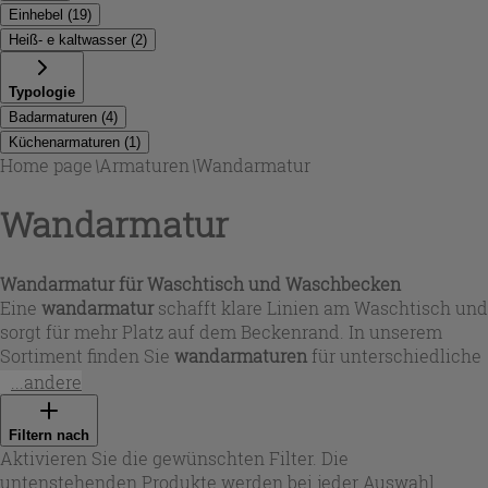
Einhebel
(
19
)
Heiß- e kaltwasser
(
2
)
Typologie
Badarmaturen
(
4
)
Küchenarmaturen
(
1
)
Home page
\
Armaturen
\
Wandarmatur
Wandarmatur
Wandarmatur für Waschtisch und Waschbecken
Eine
wandarmatur
schafft klare Linien am Waschtisch und
sorgt für mehr Platz auf dem Beckenrand. In unserem
Sortiment finden Sie
wandarmaturen
für unterschiedliche
Badkonzepte: als
wandarmatur waschtisch
bzw.
...andere
wandarmaturen waschbecken
für moderne Aufsatz- und
Einbauwaschbecken oder als Lösung für das Projekt
Filtern nach
waschtisch mit wandarmatur
. Je nach Planung wählen Sie
Aktivieren Sie die gewünschten Filter. Die
passende Ausladungen und Formen – von zylindrisch-
untenstehenden Produkte werden bei jeder Auswahl