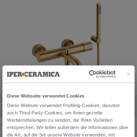
Diese Webseite verwendet Cookies
Mischer Wandmischer für Badewanne Jacuzzi Giulia mit
Ablaufgarnitur aus Edelstahl Messing gebürstet
Diese Website verwendet Profiling-Cookies, darunter
378,90
€
auch Third-Party-Cookies, um Ihnen gezielte
/
stk
Werbemitteilungen zu senden, die Ihren Vorlieben
entsprechen. Wir teilen außerdem die Informationen über
die Art, auf die Sie unsere Website verwenden, mit