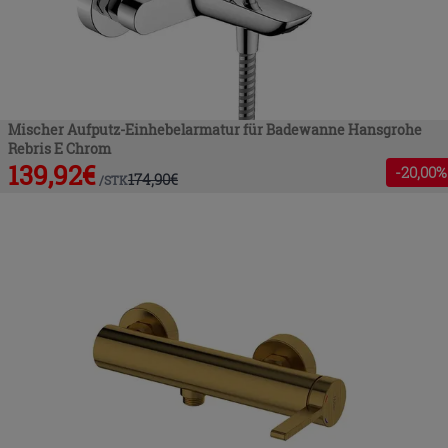
Mischer Aufputz-Einhebelarmatur für Badewanne Hansgrohe
Rebris E Chrom
139,92
€
-
20
,00%
174,90
€
/
STK