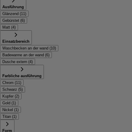
Ausführung
Glänzend
(
11
)
Gebürstet
(
6
)
Matt
(
4
)
Einsatzbereich
Waschbecken an der wand
(
10
)
Badewanne an der wand
(
6
)
Dusche extern
(
4
)
Farbliche ausführung
Chrom
(
11
)
Schwarz
(
5
)
Kupfer
(
2
)
Gold
(
1
)
Nickel
(
1
)
Titan
(
1
)
Form