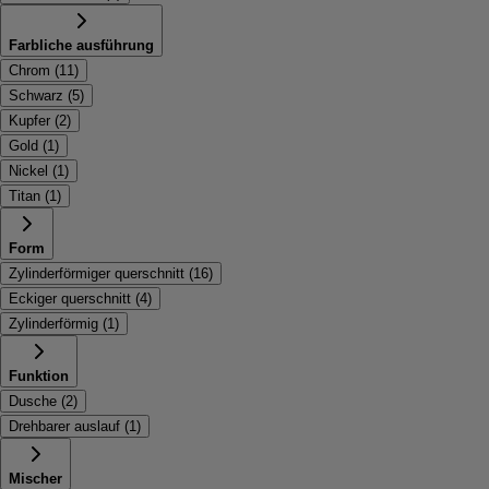
Farbliche ausführung
Chrom
(
11
)
Schwarz
(
5
)
Kupfer
(
2
)
Gold
(
1
)
Nickel
(
1
)
Titan
(
1
)
Form
Zylinderförmiger querschnitt
(
16
)
Eckiger querschnitt
(
4
)
Zylinderförmig
(
1
)
Funktion
Dusche
(
2
)
Drehbarer auslauf
(
1
)
Mischer