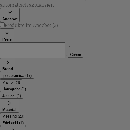
rund bis kantig – damit der Wasserstrahl exakt in das
automatisch aktualisiert.
Becken trifft und Spritzwasser reduziert wird.
Iperceramica bietet damit eine Auswahl, die Design und
Angebot
Alltagstauglichkeit kombiniert.
Produkte im Angebot
(
3
)
Preis
€ -
€
Gehen
Brand
Iperceramica
(
17
)
Mamoli
(
4
)
Hansgrohe
(
1
)
Jacuzzi
(
1
)
Material
Messing
(
20
)
Edelstahl
(
1
)