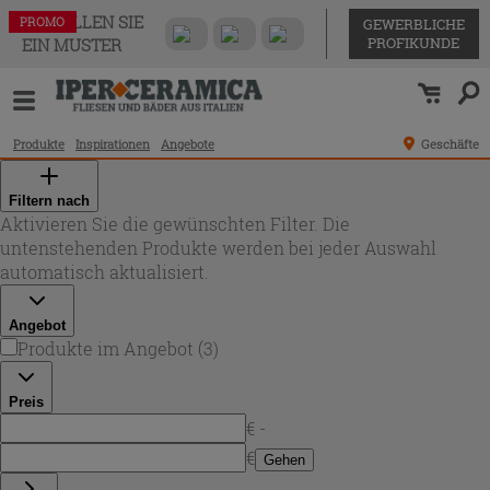
BESTELLEN SIE
PROMO
PROMO
PROMO
GEWERBLICHE
PROFIKUNDE
EIN MUSTER
Produkte
Inspirationen
Angebote
Geschäfte
Filtern nach
Aktivieren Sie die gewünschten Filter. Die
untenstehenden Produkte werden bei jeder Auswahl
automatisch aktualisiert.
Angebot
Produkte im Angebot
(
3
)
Preis
€ -
€
Gehen