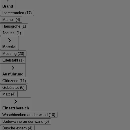
Brand
Iperceramica
(
17
)
Mamoli
(
4
)
Hansgrohe
(
1
)
Jacuzzi
(
1
)
Material
Messing
(
20
)
Edelstahl
(
1
)
Ausführung
Glänzend
(
11
)
Gebürstet
(
6
)
Matt
(
4
)
Einsatzbereich
Waschbecken an der wand
(
10
)
Badewanne an der wand
(
6
)
Dusche extern
(
4
)