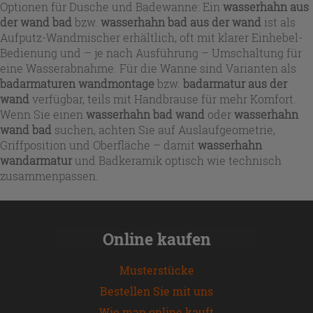
Optionen für Dusche und Badewanne: Ein
wasserhahn aus
der wand bad
bzw.
wasserhahn bad aus der wand
ist als
Aufputz-Wandmischer erhältlich, oft mit klarer Einhebel-
Bedienung und – je nach Ausführung – Umschaltung für
eine Wasserabnahme. Für die Wanne sind Varianten als
badarmaturen wandmontage
bzw.
badarmatur aus der
wand
verfügbar, teils mit Handbrause für mehr Komfort.
Wenn Sie einen
wasserhahn bad wand
oder
wasserhahn
wand bad
suchen, achten Sie auf Auslaufgeometrie,
Griffposition und Oberfläche – damit
wasserhahn
wandarmatur
und Badkeramik optisch wie technisch
zusammenpassen.
Online kaufen
Musterstücke
Bestellen Sie mit uns
Wie man online kauft