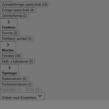
Zylinderförmiger querschnitt
(
16
)
Eckiger querschnitt
(
4
)
Zylinderförmig
(
1
)
Funktion
Dusche
(
2
)
Drehbarer auslauf
(
1
)
Mischer
Einhebel
(
19
)
Heiß- e kaltwasser
(
2
)
Typologie
Badarmaturen
(
4
)
Küchenarmaturen
(
1
)
Produkte
( 1 - 23 di 23 )
Ordnen nach:
Empfohlen