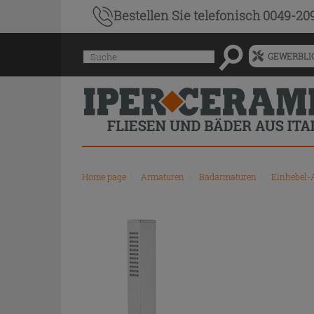
Bestellen Sie
telefonisch 0049-20
Menü
Suche
GEWERBLIC
für
vorgeschlagenen
Siteinhalt
und
Suchprotokoll
Home page
\
Armaturen
\
Badarmaturen
\
Einhebel-