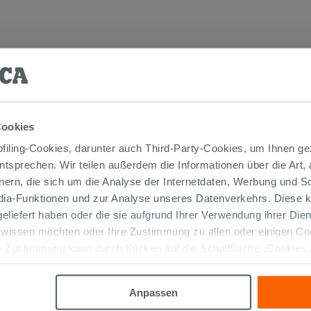
TIKEL GEKAUFT HABEN, KAUFTEN AUC
Cookies
OUTLET
iling-Cookies, darunter auch Third-Party-Cookies, um Ihnen ge
entsprechen. Wir teilen außerdem die Informationen über die Art,
nern, die sich um die Analyse der Internetdaten, Werbung und 
edia-Funktionen und zur Analyse unseres Datenverkehrs. Diese k
 geliefert haben oder die sie aufgrund Ihrer Verwendung ihrer Di
 wissen möchten oder Ihre Zustimmung zu allen oder einigen C
 Zustimmung kann durch Klicken auf die Schaltfläche „Cookies
altfläche "X" klicken, können Sie das Surfen erst nach der Insta
ABLAUFGARNITUR UNIVERSAL
KLICK-KLACK FÜR WASCHTISCH
Anpassen
RUND MIT U. OHNE ÜBERLAUF