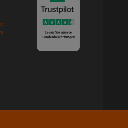
er
en