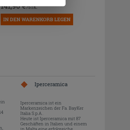
141,90 €
/STK.
IN DEN WARENKORB LEGEN
Iperceramica
ein
Iperceramica ist ein
Markenzeichen der Fa. BayKer
14
Italia S.p.A..
Heute ist Iperceramica mit 87
Geschäften in Italien und einem
n,
in Malta eine erfolgreiche