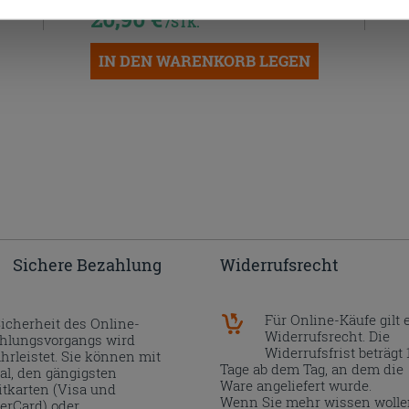
20,90 €
/STK.
IN DEN WARENKORB LEGEN
Sichere Bezahlung
Widerrufsrecht
Für Online-Käufe gilt 
Sicherheit des Online-
Widerrufsrecht. Die
hlungsvorgangs wird
Widerrufsfrist beträgt 
hrleistet. Sie können mit
Tage ab dem Tag, an dem die
al, den gängigsten
Ware angeliefert wurde.
itkarten (Visa und
Wenn Sie mehr wissen wolle
erCard) oder