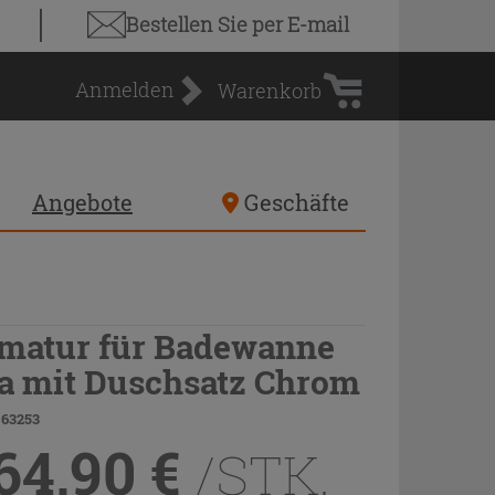
Warenkorb
Bestellen Sie
per E-mail
Anmelden
Warenkorb
Angebote
Geschäfte
matur für Badewanne
a mit Duschsatz Chrom
 63253
64,90
€
/STK.