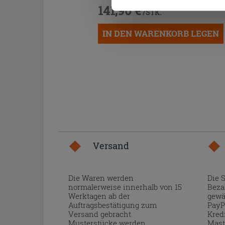
141,90 €
/STK.
IN DEN WARENKORB LEGEN
Versand
Die Waren werden
Die 
normalerweise innerhalb von 15
Beza
Werktagen ab der
gewä
Auftragsbestätigung zum
PayP
Versand gebracht.
Kred
Musterstücke werden
Mast