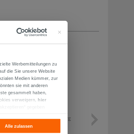
H...
zielte Werbemitteilungen zu
 auf die Sie unsere Website
Sozialen Medien kümmer, zur
önnten sie mit anderen
enste gesammelt haben,
ookies verweigern,
hier
 akzeptieren“ gegeben
llation der technischen
WASCHTISCHMISCHER GEA OHNE
ABFLUSS CHROM
Alle zulassen