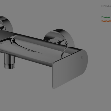
(INKL
Dieses
Bestel