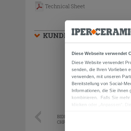
Technical Sheet
KUNDEN, DIE DIESEN AR
Diese Webseite verwendet 
Diese Website verwendet Prof
senden, die Ihren Vorlieben 
verwenden, mit unseren Part
Bereitstellung von Social-M
Informationen, die Sie ihnen
kombinieren. Falls Sie mehr
klicken
oder „Anpassen“. Die
werden. Wenn Sie auf die Sch
BIDETMISCHER GEA OHNE ABFLUSS
Cookies fortsetzen.
CHROM