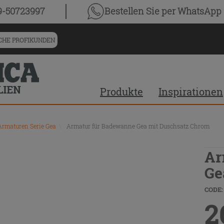
9-50723997
Bestellen Sie
per WhatsApp
HE PROFIKUNDEN
Produkte
Inspirationen
Armaturen Serie Gea
\
Armatur für Badewanne Gea mit Duschsatz Chrom
Ar
Ge
CODE:
2