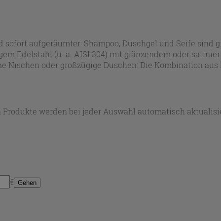
sofort aufgeräumter: Shampoo, Duschgel und Seife sind gri
em Edelstahl (u. a. AISI 304) mit glänzendem oder satinie
eine Nischen oder großzügige Duschen: Die Kombination aus
iedene Armaturen- und Badstile einfügt.
 Produkte werden bei jeder Auswahl automatisch aktualisie
€
Gehen