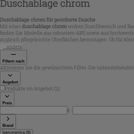
Duschablage chrom
Duschablage chrom für geordnete Dusche
Mit einer
duschablage chrom
wirken Duschbereich und Bad 
finden Sie Modelle aus robustem ABS sowie aus hochwertig
zugleich pflegeleichte Oberflächen bevorzugen. Ob für kl
für eine langlebige Lösung, die sich harmonisch in versch
...andere
Filtern nach
Aktivieren Sie die gewünschten Filter. Die untenstehenden
Angebot
Produkte im Angebot
(
2
)
Preis
€ -
Brand
Iperceramica
(
9
)