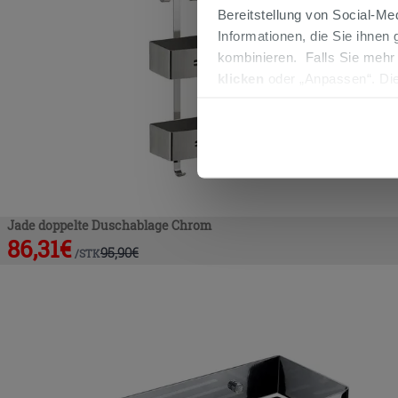
Bereitstellung von Social-M
Informationen, die Sie ihnen
kombinieren. Falls Sie mehr
klicken
oder „Anpassen“. Die
werden. Wenn Sie auf die Sch
Cookies fortsetzen.
Jade doppelte Duschablage Chrom
86,31
€
95,90
€
/
STK