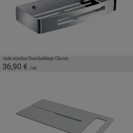
Jade eizelne Duschablage Chrom
36,90
€
/
stk