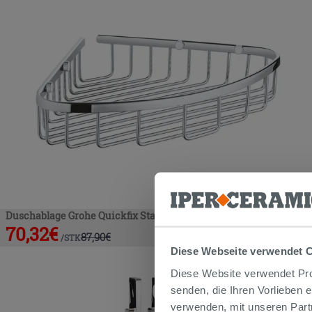
Duschablage Grohe Quickfix Start Chrom
70,32
€
87,90
€
/
STK
Diese Webseite verwendet 
Diese Website verwendet Prof
senden, die Ihren Vorlieben 
verwenden, mit unseren Part