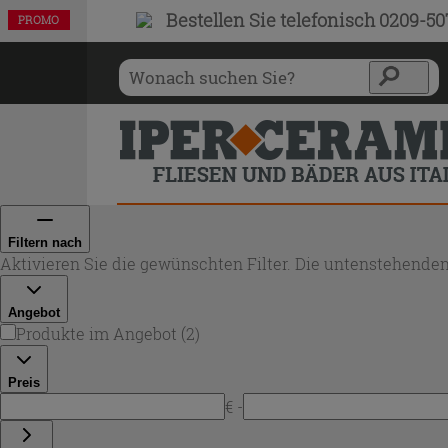
Bestellen Sie
telefonisch 0209-5
PROMO
PROMO
Filtern nach
Aktivieren Sie die gewünschten Filter. Die untenstehenden
Angebot
Produkte im Angebot
(
2
)
Preis
€ -