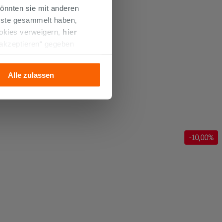
önnten sie mit anderen
enste gesammelt haben,
ookies verweigern,
hier
 akzeptieren“ gegeben
llation der technischen
Alle zulassen
-
10
,00%