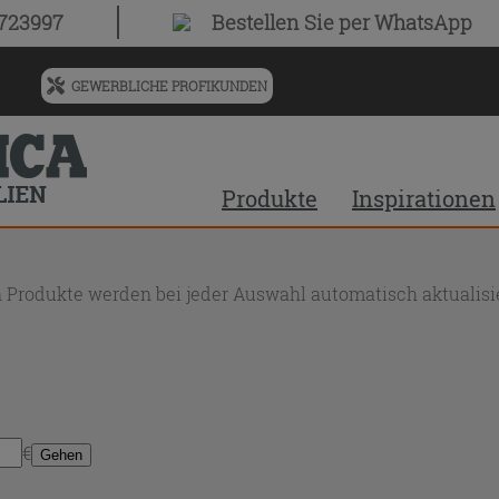
0723997
Bestellen Sie
per WhatsApp
GEWERBLICHE PROFIKUNDEN
Menü
für
vorgeschlagenen
Siteinhalt
Produkte
Inspirationen
und
Suchprotokoll
 Produkte werden bei jeder Auswahl automatisch aktualisie
€
Gehen