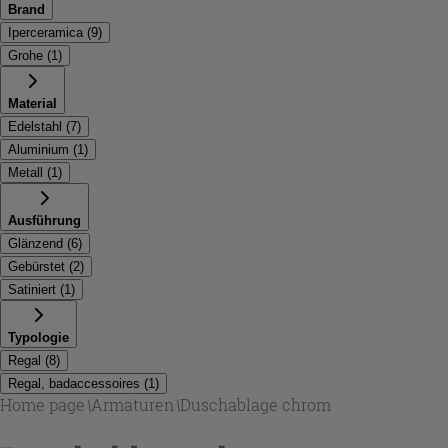
Brand
Iperceramica
(
9
)
Grohe
(
1
)
Material
Edelstahl
(
7
)
Aluminium
(
1
)
Metall
(
1
)
Ausführung
Glänzend
(
6
)
Gebürstet
(
2
)
Satiniert
(
1
)
Typologie
Regal
(
8
)
Regal, badaccessoires
(
1
)
Home page
\
Armaturen
\
Duschablage chrom