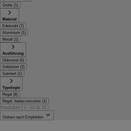
Grohe
(
1
)
Material
Edelstahl
(
7
)
Aluminium
(
1
)
Metall
(
1
)
Ausführung
Glänzend
(
6
)
Gebürstet
(
2
)
Satiniert
(
1
)
Typologie
Regal
(
8
)
Regal, badaccessoires
(
1
)
Produkte
( 1 - 10 di 10 )
Ordnen nach:
Empfohlen