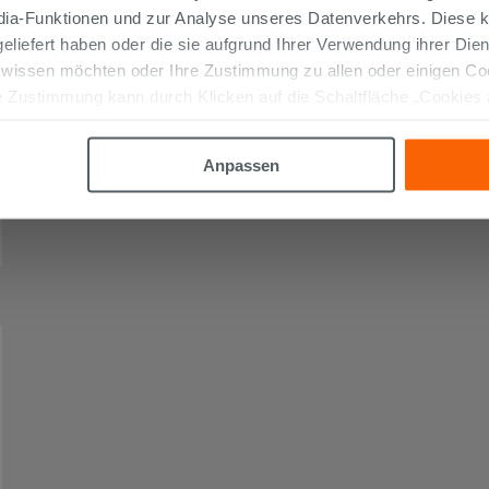
edia-Funktionen und zur Analyse unseres Datenverkehrs. Diese k
 geliefert haben oder die sie aufgrund Ihrer Verwendung ihrer Di
 wissen möchten oder Ihre Zustimmung zu allen oder einigen C
 Zustimmung kann durch Klicken auf die Schaltfläche „Cookies
altfläche "X" klicken, können Sie das Surfen erst nach der Insta
Anpassen