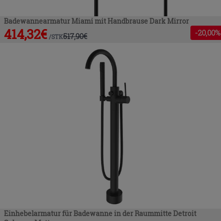
Badewannearmatur Miami mit Handbrause Dark Mirror
414,32
€
-
20
,00%
517,90
€
/
STK
Einhebelarmatur für Badewanne in der Raummitte Detroit