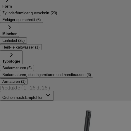
Form
Zylinderförmiger querschnitt
(
20
)
Eckiger querschnitt
(
6
)
Mischer
Einhebel
(
25
)
Heiß- e kaltwasser
(
1
)
Typologie
Badarmaturen
(
5
)
Badarmaturen, duschgarnituren und handbrausen
(
3
)
Armaturen
(
1
)
Produkte
( 1 - 26 di 26 )
Ordnen nach:
Empfohlen