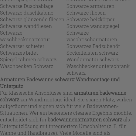
Schwarze Duschablage
Schwarze armaturen
Schwarze duschkabine
Schwarze fliesen
Schwarze glänzende fliesen
Schwarze heizkörper
Schwarze wandfliesen
Schwarze wandspiegel
Schwarze
Schwarze
waschbeckenarmatur
waschtischarmaturen
Schwarzer schiefer
Schwarzes Badzubehör
Schwarzes bidet
Sockelleisten schwarz
Spiegel rahmen schwarz
Wandarmatur schwarz
Waschbecken Schwarz
Waschbeckenunterschrank
schwarz
Armaturen Badewanne schwarz: Wandmontage und
Unterputz
Für klassische Anschlüsse sind
armaturen badewanne
schwarz
zur Wandmontage ideal: Sie sparen Platz, wirken
aufgeräumt und eignen sich für viele Badewannen-
Situationen. Wer ein besonders cleanes Ergebnis möchte,
entscheidet sich für
badewannenarmaturen schwarz
als
Unterputzlösung mit integriertem Umschalter (z. B. für
Wanne und Handbrause). Viele Modelle sind als