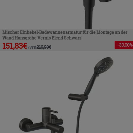
Mischer Einhebel-Badewannenarmatur für die Montage an der
Wand Hansgrohe Vernis Blend Schwarz
151,83
€
-
30
,00%
216,90
€
/
STK