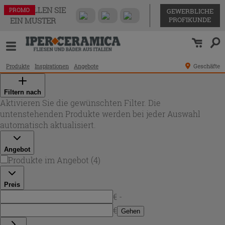
BESTELLEN SIE
PROMO
PROMO
PROMO
PROMO
GEWERBLICHE
PROFIKUNDE
EIN MUSTER
Produkte
Inspirationen
Angebote
Geschäfte
Filtern nach
Aktivieren Sie die gewünschten Filter. Die
untenstehenden Produkte werden bei jeder Auswahl
automatisch aktualisiert.
Angebot
Produkte im Angebot
(
4
)
Preis
€ -
€
Gehen