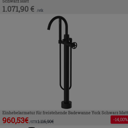
Schwarz Matt
1.071,90
€
/
stk
Einhebelarmatur für freistehende Badewanne York Schwarz Matt
960,53
€
-
14
,00%
1.116,90
€
/
STK