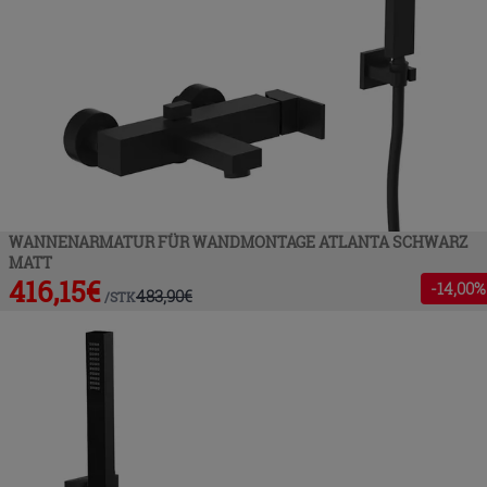
WANNENARMATUR FÜR WANDMONTAGE ATLANTA SCHWARZ
MATT
416,15
€
-
14
,00%
483,90
€
/
STK