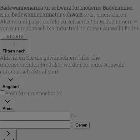
Badewannenarmatur schwarz für moderne Badezimmer
Eine
badewannenarmatur schwarz
setzt einen klaren
Akzent und passt perfekt zu zeitgemäßen Badezimmern –
von minimalistisch bis Industrial. In dieser Auswahl finden
Sie
schwarze badewannen armaturen
mit matter
...andere
Oberfläche sowie Varianten in glänzendem Schwarz/Dark-
Mirror-Look. Je nach Stil wählen Sie runde, zylindrische
Filtern nach
Formen oder markante, eckige Designs. Bei Iperceramica
Aktivieren Sie die gewünschten Filter. Die
stehen dabei langlebige Materialien wie Messing (und je
untenstehenden Produkte werden bei jeder Auswahl
nach Ausführung auch Edelstahl) im Fokus – für eine
automatisch aktualisiert.
Armatur, die optisch überzeugt und im Alltag zuverlässig
bleibt.
Angebot
Produkte im Angebot
(
4
)
Preis
€ -
€
Gehen