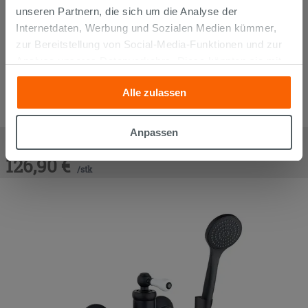
unseren Partnern, die sich um die Analyse der
Internetdaten, Werbung und Sozialen Medien kümmer,
zur Bereitstellung von Social-Media-Funktionen und zur
Analyse unseres Datenverkehrs. Diese könnten sie mit
anderen Informationen, die Sie ihnen geliefert haben oder
Alle zulassen
die sie aufgrund Ihrer Verwendung ihrer Dienste
gesammelt haben, kombinieren. Falls Sie mehr wissen
möchten oder Ihre Zustimmung zu allen oder einigen
Anpassen
Mischer Mamoli Badewannenarmatur mit Ausstattung Roma
Cookies verweigern,
hier klicken
oder „Anpassen“. Die
Schwarz matt
126,90
€
Zustimmung kann durch Klicken auf die Schaltfläche
/
stk
„Cookies akzeptieren“ gegeben werden. Wenn Sie auf
die Schaltfläche "X" klicken, können Sie das Surfen erst
nach der Installation der technischen Cookies fortsetzen.