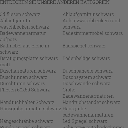
ENTDECKEN SIE UNSERE ANDEREN KATEGORIEN
3d fliesen schwarz
Ablaufgarnitur schwarz
Ablaufgarnitur
Aufsatzwaschbecken rund
waschbecken schwarz
schwarz
Badewannenarmatur
Badezimmermöbel schwarz
aufputz
Badmöbel aus eiche in
Badspiegel schwarz
schwarz
Betätigungsplatte schwarz
Bodenbeläge schwarz
matt
Duscharmaturen schwarz
Duschpaneele schwarz
Duschrinnen schwarz
Duschsystem schwarz
Duschtüren schwarz
Duschwände schwarz
Fliesen 60x60 Schwarz
Grohe
Badewannenarmaturen
Handtuchhalter Schwarz
Handtuchständer schwarz
Hansgrohe armatur schwarz
Hansgrohe
badewannenarmaturen
Hängeschränke schwarz
Led Spiegel schwarz
Runde spiegel schwarz
Schwarz-weiße badezimmer