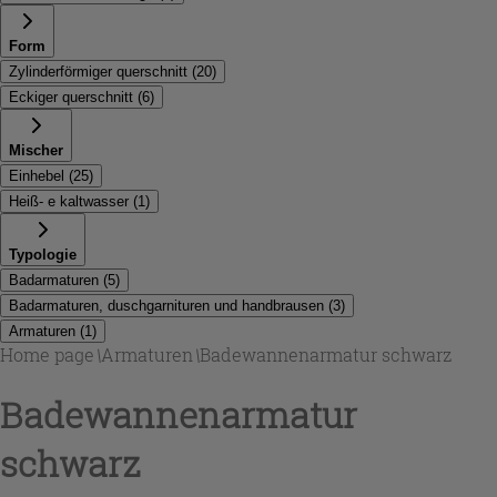
Form
Zylinderförmiger querschnitt
(
20
)
Eckiger querschnitt
(
6
)
Mischer
Einhebel
(
25
)
Heiß- e kaltwasser
(
1
)
Typologie
Badarmaturen
(
5
)
Badarmaturen, duschgarnituren und handbrausen
(
3
)
Armaturen
(
1
)
Home page
\
Armaturen
\
Badewannenarmatur schwarz
Badewannenarmatur
schwarz