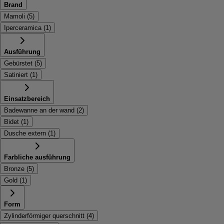
Brand
Mamoli
(
5
)
Iperceramica
(
1
)
Ausführung
Gebürstet
(
5
)
Satiniert
(
1
)
Einsatzbereich
Badewanne an der wand
(
2
)
Bidet
(
1
)
Dusche extern
(
1
)
Farbliche ausführung
Bronze
(
5
)
Gold
(
1
)
Form
Zylinderförmiger querschnitt
(
4
)