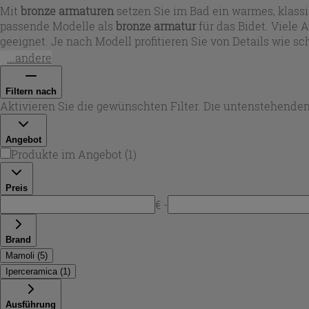
Mit
bronze armaturen
setzen Sie im Bad ein warmes, klass
passende Modelle als
bronze armatur
für das Bidet. Viele
geeignet. Je nach Modell profitieren Sie von Details wie
Wasserstrahl – ideal für den täglichen Gebrauch und eine
...andere
Filtern nach
Aktivieren Sie die gewünschten Filter. Die untenstehenden
Angebot
Produkte im Angebot
(
1
)
Preis
€ -
Brand
Mamoli
(
5
)
Iperceramica
(
1
)
Ausführung