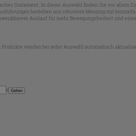
isches Statement. In dieser Auswahl finden Sie vor allem 
 Ausführungen bestehen aus robustem Messing mit bronzef
 schwenkbarem Auslauf für mehr Bewegungsfreiheit und eine
 stimmige Gestaltung im gesamten Bad.
 Produkte werden bei jeder Auswahl automatisch aktualisie
€
Gehen