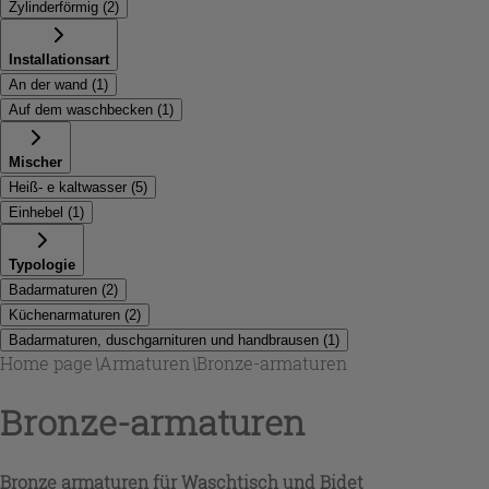
Zylinderförmig
(
2
)
Installationsart
An der wand
(
1
)
Auf dem waschbecken
(
1
)
Mischer
Heiß- e kaltwasser
(
5
)
Einhebel
(
1
)
Typologie
Badarmaturen
(
2
)
Küchenarmaturen
(
2
)
Badarmaturen, duschgarnituren und handbrausen
(
1
)
Home page
\
Armaturen
\
Bronze-armaturen
Bronze-armaturen
Bronze armaturen für Waschtisch und Bidet