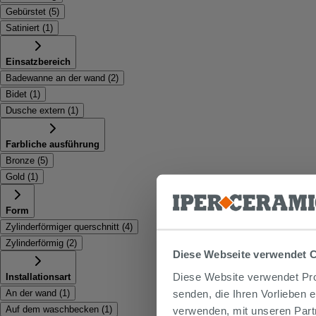
Gebürstet
(
5
)
Satiniert
(
1
)
Einsatzbereich
Badewanne an der wand
(
2
)
Bidet
(
1
)
Dusche extern
(
1
)
Farbliche ausführung
Bronze
(
5
)
Gold
(
1
)
Form
Zylinderförmiger querschnitt
(
4
)
Zylinderförmig
(
2
)
Diese Webseite verwendet 
Diese Website verwendet Prof
Installationsart
senden, die Ihren Vorlieben 
An der wand
(
1
)
Auf dem waschbecken
(
1
)
verwenden, mit unseren Part