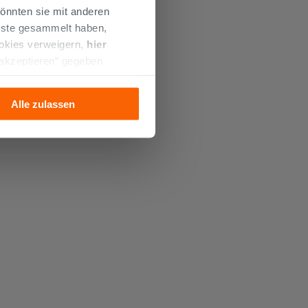
önnten sie mit anderen
enste gesammelt haben,
ookies verweigern,
hier
 akzeptieren“ gegeben
llation der technischen
Alle zulassen