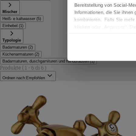
Bereitstellung von Social-M
Mischer
Informationen, die Sie ihnen
Heiß- e kaltwasser
(
5
)
kombinieren. Falls Sie mehr
Einhebel
(
1
)
klicken
oder „Anpassen“. Die
werden. Wenn Sie auf die Sch
Typologie
Cookies fortsetzen.
Badarmaturen
(
2
)
Küchenarmaturen
(
2
)
Badarmaturen, duschgarnituren und handbrausen
(
1
)
Produkte
( 1 - 6 di 6 )
Ordnen nach:
Empfohlen