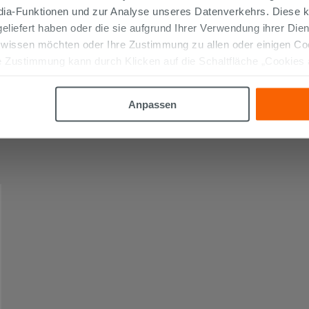
edia-Funktionen und zur Analyse unseres Datenverkehrs. Diese k
 geliefert haben oder die sie aufgrund Ihrer Verwendung ihrer Di
 wissen möchten oder Ihre Zustimmung zu allen oder einigen C
 Zustimmung kann durch Klicken auf die Schaltfläche „Cookies
altfläche "X" klicken, können Sie das Surfen erst nach der Insta
Anpassen