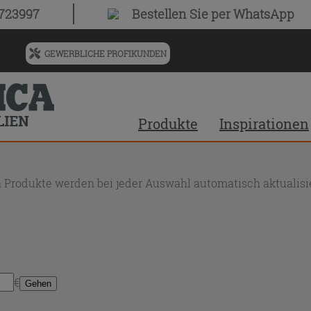
0723997
Bestellen Sie
per WhatsApp
GEWERBLICHE PROFIKUNDEN
Menü
für
vorgeschlagenen
Siteinhalt
Produkte
Inspirationen
und
Suchprotokoll
 Produkte werden bei jeder Auswahl automatisch aktualisie
€
Gehen