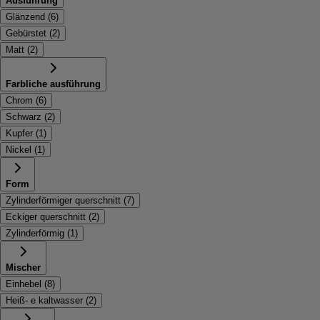
Ausführung
Glänzend
(
6
)
Gebürstet
(
2
)
Matt
(
2
)
Farbliche ausführung
Chrom
(
6
)
Schwarz
(
2
)
Kupfer
(
1
)
Nickel
(
1
)
Form
Zylinderförmiger querschnitt
(
7
)
Eckiger querschnitt
(
2
)
Zylinderförmig
(
1
)
Mischer
Einhebel
(
8
)
Heiß- e kaltwasser
(
2
)