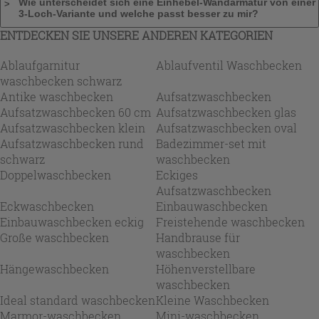
Wie unterscheidet sich eine Einhebel-Wandarmatur von einer
3-Loch-Variante und welche passt besser zu mir?
ENTDECKEN SIE UNSERE ANDEREN KATEGORIEN
Ablaufgarnitur
Ablaufventil Waschbecken
waschbecken schwarz
Antike waschbecken
Aufsatzwaschbecken
Aufsatzwaschbecken 60 cm
Aufsatzwaschbecken glas
Aufsatzwaschbecken klein
Aufsatzwaschbecken oval
Aufsatzwaschbecken rund
Badezimmer-set mit
schwarz
waschbecken
Doppelwaschbecken
Eckiges
Aufsatzwaschbecken
Eckwaschbecken
Einbauwaschbecken
Einbauwaschbecken eckig
Freistehende waschbecken
Große waschbecken
Handbrause für
waschbecken
Hängewaschbecken
Höhenverstellbare
waschbecken
Ideal standard waschbecken
Kleine Waschbecken
Marmor-waschbecken
Mini-waschbecken