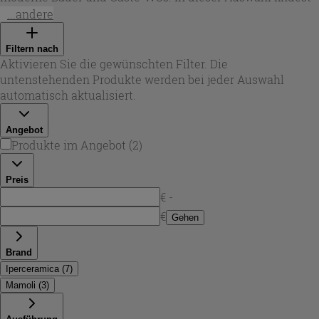
du Modelle mit schlanken, zylindrischen oder kantigen
...andere
Formen, passend zu unterschiedlichen Einrichtungsstilen.
Ob du einen minimalistischen Look oder klassische Details
Filtern nach
bevorzugst: Eine
wand waschtischarmatur
setzt den
Aktivieren Sie die gewünschten Filter. Die
Auslauf exakt dort, wo du ihn brauchst, und unterstützt ein
untenstehenden Produkte werden bei jeder Auswahl
sauberes Gesamtbild am Waschplatz. Bei Iperceramica
automatisch aktualisiert.
findest du dafür passende Lösungen für viele Waschtisch-
und Beckenformen.
Angebot
Produkte im Angebot
(
2
)
Preis
€ -
€
Gehen
Brand
Iperceramica
(
7
)
Mamoli
(
3
)