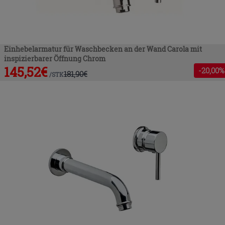
Einhebelarmatur für Waschbecken an der Wand Carola mit
inspizierbarer Öffnung Chrom
145,52
€
-
20
,00%
181,90
€
/
STK