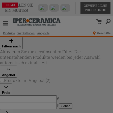
BESTELLEN SIE
PROMO
PROMO
GEWERBLICHE
PROFIKUNDE
EIN MUSTER
Produkte
Inspirationen
Angebote
Geschäfte
Filtern nach
Aktivieren Sie die gewünschten Filter. Die
untenstehenden Produkte werden bei jeder Auswahl
automatisch aktualisiert.
Angebot
Produkte im Angebot
(
2
)
Preis
€ -
€
Gehen