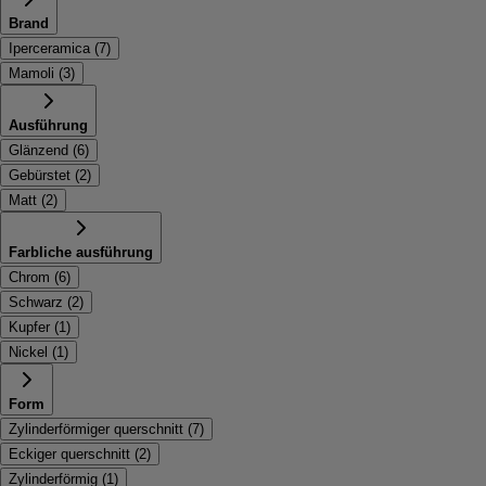
Brand
Iperceramica
(
7
)
Mamoli
(
3
)
Ausführung
Glänzend
(
6
)
Gebürstet
(
2
)
Matt
(
2
)
Farbliche ausführung
Chrom
(
6
)
Schwarz
(
2
)
Kupfer
(
1
)
Nickel
(
1
)
Form
Zylinderförmiger querschnitt
(
7
)
Eckiger querschnitt
(
2
)
Zylinderförmig
(
1
)