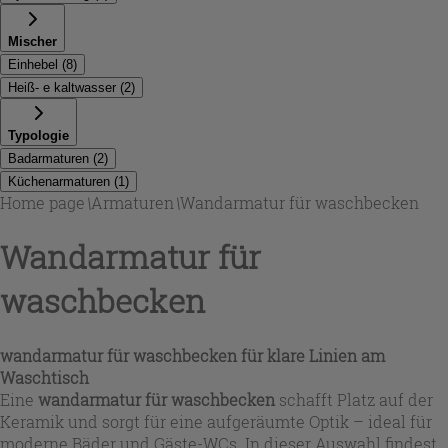
Mischer
Einhebel
(
8
)
Heiß- e kaltwasser
(
2
)
Typologie
Badarmaturen
(
2
)
Küchenarmaturen
(
1
)
Home page
\
Armaturen
\
Wandarmatur für waschbecken
Wandarmatur für
waschbecken
wandarmatur für waschbecken
für klare Linien am
Waschtisch
Eine
wandarmatur für waschbecken
schafft Platz auf der
Keramik und sorgt für eine aufgeräumte Optik – ideal für
moderne Bäder und Gäste-WCs. In dieser Auswahl findest