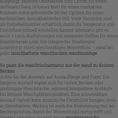
ausgelegt. Beliebte Oberflächen sind Chrom für einen
zeitlosen Glanz, Schwarz Matt für einen markanten
Kontrast sowie gebürstelte Nickel-Optiken für einen
technischen, zurückhaltenden Stil. Viele Varianten sind
als Einhebelmischer erhältlich, damit du Temperatur und
Durchfluss schnell einstellen kannst; alternativ gibt es
auch 3-Loch-Ausführungen mit separaten Griffen für einen
klassischeren Look. Ein integrierter Strahlregler
unterstützt einen gleichmäßigen Wasserfluss – ideal bei
jeder
mischbatterie waschbecken wandmontage
.
So passt die
waschtischarmatur aus der wand
zu deinem
Becken
Achte bei der Auswahl auf Auslauflänge und Form: Ein
längerer Auslauf eignet sich für tiefere Becken oder
großzügige Waschtische, während kompaktere Ausläufe
bei kleinen Waschplätzen punkten. Eine schwenkbare
Auslauf-Option kann zusätzliche Flexibilität bringen, etwa
in Gästebädern. Wichtig ist auch die Abstimmung mit der
Beckenposition, damit der Wasserstrahl mittig trifft und
Spritzer reduziert. So wird deine
wandarmatur für