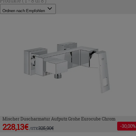
Produkte
( 1 - 8 di 8 )
Ordnen nach:
Empfohlen
Mischer Duscharmatur Aufputz Grohe Eurocube Chrom
228,13
€
-
30
,00%
325,90
€
/
STK