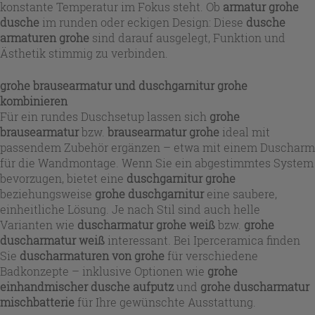
konstante Temperatur im Fokus steht. Ob
armatur grohe
dusche
im runden oder eckigen Design: Diese
dusche
armaturen grohe
sind darauf ausgelegt, Funktion und
Ästhetik stimmig zu verbinden.
grohe brausearmatur
und
duschgarnitur grohe
kombinieren
Für ein rundes Duschsetup lassen sich
grohe
brausearmatur
bzw.
brausearmatur grohe
ideal mit
passendem Zubehör ergänzen – etwa mit einem Duscharm
für die Wandmontage. Wenn Sie ein abgestimmtes System
bevorzugen, bietet eine
duschgarnitur grohe
beziehungsweise
grohe duschgarnitur
eine saubere,
einheitliche Lösung. Je nach Stil sind auch helle
Varianten wie
duscharmatur grohe weiß
bzw.
grohe
duscharmatur weiß
interessant. Bei Iperceramica finden
Sie
duscharmaturen von grohe
für verschiedene
Badkonzepte – inklusive Optionen wie
grohe
einhandmischer dusche aufputz
und
grohe duscharmatur
mischbatterie
für Ihre gewünschte Ausstattung.