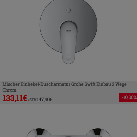
Mischer Einhebel-Duscharmatur Grohe Swift Einbau 2 Wege
Chrom
133,11
€
-
10
,00%
147,90
€
/
STK