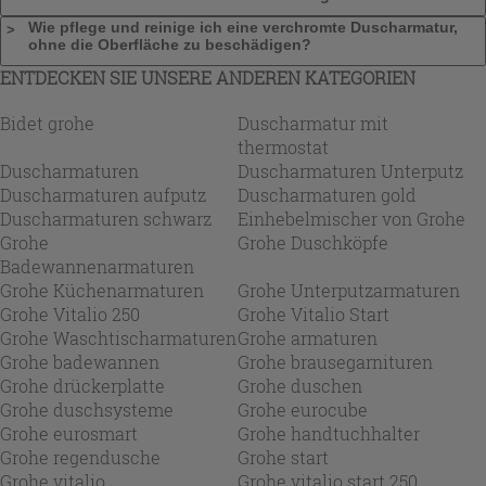
Wie pflege und reinige ich eine verchromte Duscharmatur,
ohne die Oberfläche zu beschädigen?
ENTDECKEN SIE UNSERE ANDEREN KATEGORIEN
Bidet grohe
Duscharmatur mit
thermostat
Duscharmaturen
Duscharmaturen Unterputz
Duscharmaturen aufputz
Duscharmaturen gold
Duscharmaturen schwarz
Einhebelmischer von Grohe
Grohe
Grohe Duschköpfe
Badewannenarmaturen
Grohe Küchenarmaturen
Grohe Unterputzarmaturen
Grohe Vitalio 250
Grohe Vitalio Start
Grohe Waschtischarmaturen
Grohe armaturen
Grohe badewannen
Grohe brausegarnituren
Grohe drückerplatte
Grohe duschen
Grohe duschsysteme
Grohe eurocube
Grohe eurosmart
Grohe handtuchhalter
Grohe regendusche
Grohe start
Grohe vitalio
Grohe vitalio start 250