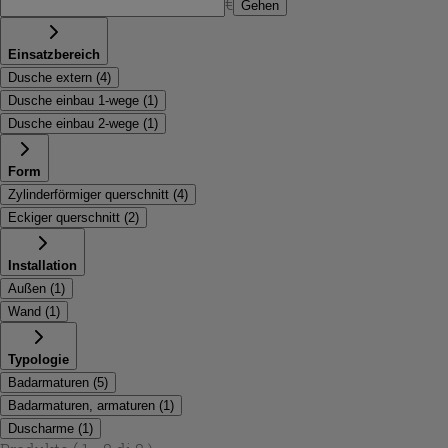
€
Gehen
Einsatzbereich
Dusche extern
(
4
)
Dusche einbau 1-wege
(
1
)
Dusche einbau 2-wege
(
1
)
Form
Zylinderförmiger querschnitt
(
4
)
Eckiger querschnitt
(
2
)
Installation
Außen
(
1
)
Wand
(
1
)
Typologie
Badarmaturen
(
5
)
Badarmaturen, armaturen
(
1
)
Duscharme
(
1
)