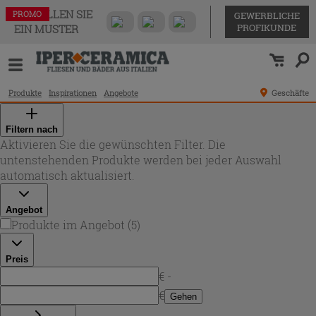
BESTELLEN SIE
PROMO
PROMO
PROMO
PROMO
PROMO
GEWERBLICHE
PROFIKUNDE
EIN MUSTER
Produkte
Inspirationen
Angebote
Geschäfte
Filtern nach
Aktivieren Sie die gewünschten Filter. Die
untenstehenden Produkte werden bei jeder Auswahl
automatisch aktualisiert.
Angebot
Produkte im Angebot
(
5
)
Preis
€ -
€
Gehen