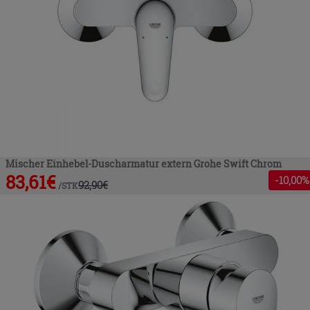
Mischer Einhebel-Duscharmatur extern Grohe Swift Chrom
83,61
€
-
10
,00%
92,90
€
/
STK