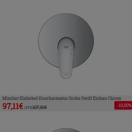
Mischer Einhebel-Duscharmatur Grohe Swift Einbau Chrom
97,11
€
-
10
,00%
107,90
€
/
STK