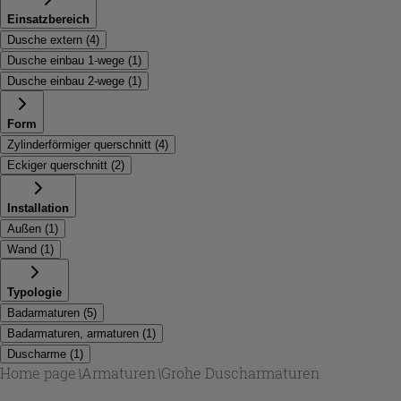
Einsatzbereich
Dusche extern
(
4
)
Dusche einbau 1-wege
(
1
)
Dusche einbau 2-wege
(
1
)
Form
Zylinderförmiger querschnitt
(
4
)
Eckiger querschnitt
(
2
)
Installation
Außen
(
1
)
Wand
(
1
)
Typologie
Badarmaturen
(
5
)
Badarmaturen, armaturen
(
1
)
Duscharme
(
1
)
Home page
\
Armaturen
\
Grohe Duscharmaturen