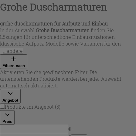
Grohe Duscharmaturen
grohe duscharmaturen
für Aufputz und Einbau
In der Auswahl
Grohe Duscharmaturen
finden Sie
Lösungen für unterschiedliche Einbausituationen:
klassische Aufputz-Modelle sowie Varianten für den
Einbau, teilweise als 2‑Wege-Ausführung. Je nach Bedarf
...andere
wählen Sie eine
duscharmatur grohe
als
grohe
duscharmatur einhebelmischer
für die schnelle, intuitive
Filtern nach
Bedienung oder als
grohe duschmischer
für eine klare,
Aktivieren Sie die gewünschten Filter. Die
reduzierte Optik. Für langlebige Qualität kommen robuste
untenstehenden Produkte werden bei jeder Auswahl
Materialien wie
duscharmatur messing grohe
automatisch aktualisiert.
(hochwertiges Messing) zum Einsatz, meist mit
pflegeleichten Oberflächen wie Chrom.
Angebot
Produkte im Angebot
(
5
)
Preis
€ -