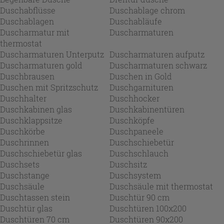
Duschabflüsse
Duschablage chrom
Duschablagen
Duschabläufe
Duscharmatur mit
Duscharmaturen
thermostat
Duscharmaturen Unterputz
Duscharmaturen aufputz
Duscharmaturen gold
Duscharmaturen schwarz
Duschbrausen
Duschen in Gold
Duschen mit Spritzschutz
Duschgarnituren
Duschhalter
Duschhocker
Duschkabinen glas
Duschkabinentüren
Duschklappsitze
Duschköpfe
Duschkörbe
Duschpaneele
Duschrinnen
Duschschiebetür
Duschschiebetür glas
Duschschlauch
Duschsets
Duschsitz
Duschstange
Duschsystem
Duschsäule
Duschsäule mit thermostat
Duschtassen stein
Duschtür 90 cm
Duschtür glas
Duschtüren 100x200
Duschtüren 70 cm
Duschtüren 90x200