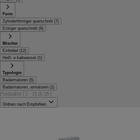
Form
Zylinderförmiger querschnitt
(
7
)
Eckiger querschnitt
(
6
)
Mischer
Einhebel
(
12
)
Heiß- e kaltwasser
(
1
)
Typologie
Badarmaturen
(
5
)
Badarmaturen, armaturen
(
1
)
Produkte
( 1 - 15 di 15 )
Ordnen nach:
Empfohlen