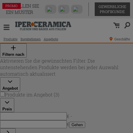
BESTELLEN SIE
PROMO
PROMO
PROMO
GEWERBLICHE
PROFIKUNDE
EIN MUSTER
Produkte
Inspirationen
Angebote
Geschäfte
Filtern nach
Aktivieren Sie die gewünschten Filter. Die
untenstehenden Produkte werden bei jeder Auswahl
automatisch aktualisiert.
Angebot
Produkte im Angebot
(
3
)
Preis
€ -
€
Gehen