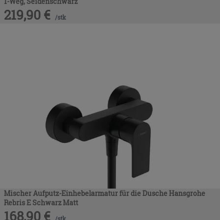
1-Weg, Seidenschwarz
219,90
€
/
stk
Mischer Aufputz-Einhebelarmatur für die Dusche Hansgrohe
Rebris E Schwarz Matt
168,90
€
/
stk