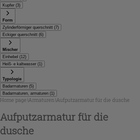
Kupfer
(
3
)
Form
Zylinderförmiger querschnitt
(
7
)
Eckiger querschnitt
(
6
)
Mischer
Einhebel
(
12
)
Heiß- e kaltwasser
(
1
)
Typologie
Badarmaturen
(
5
)
Badarmaturen, armaturen
(
1
)
Home page
\
Armaturen
\
Aufputzarmatur für die dusche
Aufputzarmatur für die
dusche