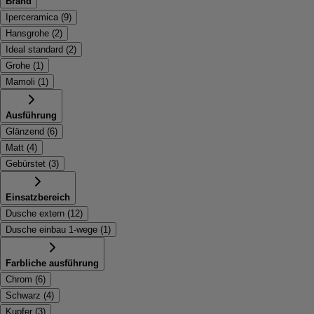
Brand
Iperceramica
(
9
)
Hansgrohe
(
2
)
Ideal standard
(
2
)
Grohe
(
1
)
Mamoli
(
1
)
Ausführung
Glänzend
(
6
)
Matt
(
4
)
Gebürstet
(
3
)
Einsatzbereich
Dusche extern
(
12
)
Dusche einbau 1-wege
(
1
)
Farbliche ausführung
Chrom
(
6
)
Schwarz
(
4
)
Kupfer
(
3
)