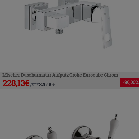
Mischer Duscharmatur Aufputz Grohe Eurocube Chrom
228,13
€
-
30
,00%
325,90
€
/
STK