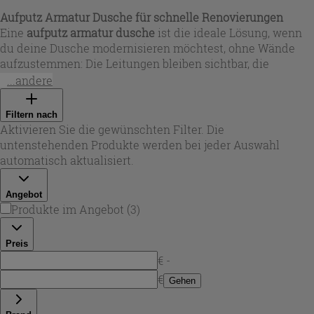
Aufputz Armatur Dusche für schnelle Renovierungen
Eine
aufputz armatur dusche
ist die ideale Lösung, wenn
du deine Dusche modernisieren möchtest, ohne Wände
aufzustemmen: Die Leitungen bleiben sichtbar, die
Montage an der Wand ist unkompliziert und Wartung
...andere
sowie Austausch gehen besonders leicht. In dieser
Auswahl findest du
Aufputzarmaturen Dusche
für
Filtern nach
unterschiedliche Badstile – von klaren, eckigen Formen
Aktivieren Sie die gewünschten Filter. Die
bis zu zylindrischen Designs – passend für Neubau,
untenstehenden Produkte werden bei jeder Auswahl
Sanierung oder den schnellen Austausch einer alten
automatisch aktualisiert.
Armatur.
Angebot
Produkte im Angebot
(
3
)
Preis
€ -
€
Gehen