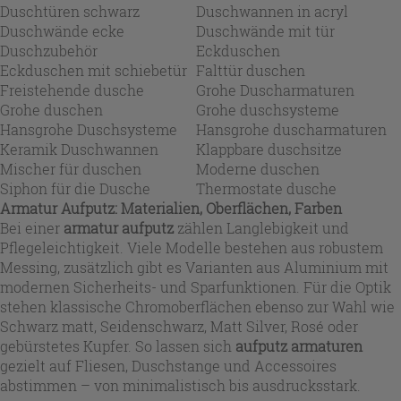
Duschtüren schwarz
Duschwannen in acryl
Duschwände ecke
Duschwände mit tür
Duschzubehör
Eckduschen
Eckduschen mit schiebetür
Falttür duschen
Freistehende dusche
Grohe Duscharmaturen
Grohe duschen
Grohe duschsysteme
Hansgrohe Duschsysteme
Hansgrohe duscharmaturen
Keramik Duschwannen
Klappbare duschsitze
Mischer für duschen
Moderne duschen
Siphon für die Dusche
Thermostate dusche
Armatur Aufputz: Materialien, Oberflächen, Farben
Bei einer
armatur aufputz
zählen Langlebigkeit und
Pflegeleichtigkeit. Viele Modelle bestehen aus robustem
Messing, zusätzlich gibt es Varianten aus Aluminium mit
modernen Sicherheits- und Sparfunktionen. Für die Optik
stehen klassische Chromoberflächen ebenso zur Wahl wie
Schwarz matt, Seidenschwarz, Matt Silver, Rosé oder
gebürstetes Kupfer. So lassen sich
aufputz armaturen
gezielt auf Fliesen, Duschstange und Accessoires
abstimmen – von minimalistisch bis ausdrucksstark.