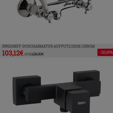
ZWEIGRIFF-DUSCHARMATUR AUFPUTZ DESK CHROM
103,12
€
-
20
,00%
128,90
€
/
STK