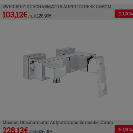
ZWEIGRIFF-DUSCHARMATUR AUFPUTZ DESK CHROM
103,12
€
-
20
,00%
128,90
€
/
STK
Mischer Duscharmatur Aufputz Grohe Eurocube Chrom
228,13
€
-
30
,00%
325,90
€
/
STK