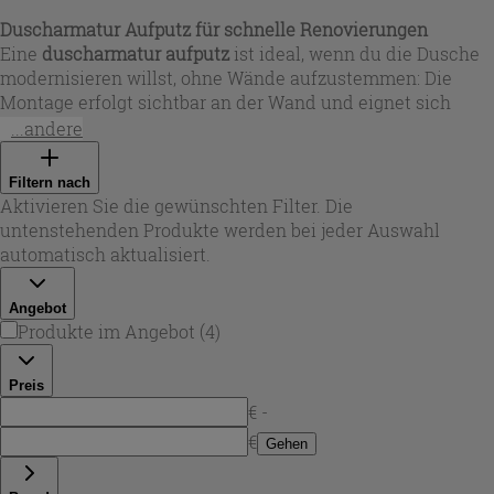
Duscharmatur Aufputz für schnelle Renovierungen
Eine
duscharmatur aufputz
ist ideal, wenn du die Dusche
modernisieren willst, ohne Wände aufzustemmen: Die
Montage erfolgt sichtbar an der Wand und eignet sich
besonders für Sanierungen und den Austausch
...andere
bestehender Armaturen. In dieser Auswahl findest du
verschiedene Bauformen – vom Einhebelmischer bis zur
Filtern nach
Zweigriff-Lösung – mit präziser Wasserregelung und
Aktivieren Sie die gewünschten Filter. Die
zuverlässiger Technik. Viele Modelle setzen auf robuste
untenstehenden Produkte werden bei jeder Auswahl
Materialien wie Messing oder Aluminium sowie integrierte
automatisch aktualisiert.
Strahlregler für einen gleichmäßigen Wasserfluss. Bei
Iperceramica wählst du die passende
aufputz dusche
für
Angebot
dein Badprojekt – funktional und optisch abgestimmt.
Produkte im Angebot
(
4
)
Preis
€ -
€
Gehen