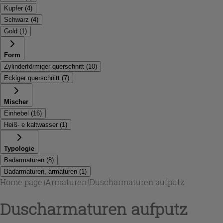
Kupfer
(
4
)
Schwarz
(
4
)
Gold
(
1
)
Form
Zylinderförmiger querschnitt
(
10
)
Eckiger querschnitt
(
7
)
Mischer
Einhebel
(
16
)
Heiß- e kaltwasser
(
1
)
Typologie
Badarmaturen
(
8
)
Badarmaturen, armaturen
(
1
)
Home page
\
Armaturen
\
Duscharmaturen aufputz
Duscharmaturen aufputz