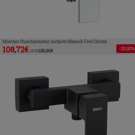
Mischer Duscharmatur Aufputz Mamoli Feel Chrom
108,72
€
-
20
,00%
135,90
€
/
STK