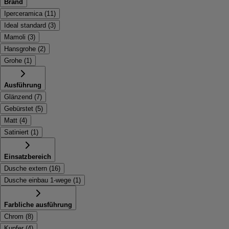
Brand
Iperceramica
(
11
)
Ideal standard
(
3
)
Mamoli
(
3
)
Hansgrohe
(
2
)
Grohe
(
1
)
Ausführung
Glänzend
(
7
)
Gebürstet
(
5
)
Matt
(
4
)
Satiniert
(
1
)
Einsatzbereich
Dusche extern
(
16
)
Dusche einbau 1-wege
(
1
)
Farbliche ausführung
Chrom
(
8
)
Kupfer
(
4
)