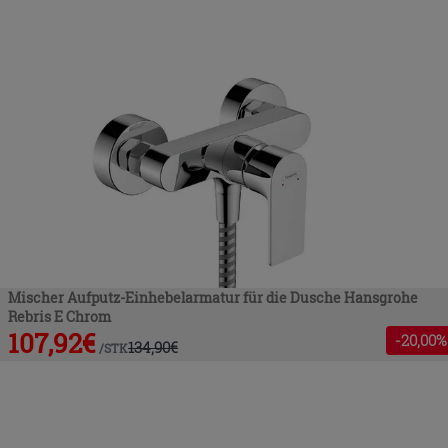
Mischer Aufputz-Einhebelarmatur für die Dusche Hansgrohe
Rebris E Chrom
107,92
€
-
20
,00%
134,90
€
/
STK