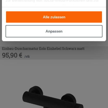
zur Bereitstellung von Social-Media-Funktionen und zur
Analyse unseres Datenverkehrs. Diese könnten sie mit
anderen Informationen, die Sie ihnen geliefert haben oder
Alle zulassen
die sie aufgrund Ihrer Verwendung ihrer Dienste
gesammelt haben, kombinieren. Falls Sie mehr wissen
möchten oder Ihre Zustimmung zu allen oder einigen
Anpassen
Cookies verweigern,
hier klicken
oder „Anpassen“. Die
Zustimmung kann durch Klicken auf die Schaltfläche
„Cookies akzeptieren“ gegeben werden. Wenn Sie auf
Einbau-Duscharmatur Eolo Einhebel Schwarz matt
die Schaltfläche "X" klicken, können Sie das Surfen erst
95,90
€
/
stk
nach der Installation der technischen Cookies fortsetzen.