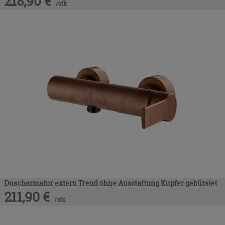
218,90
€
/
stk
Duscharmatur extern Trend ohne Ausstattung Kupfer gebürstet
211,90
€
/
stk