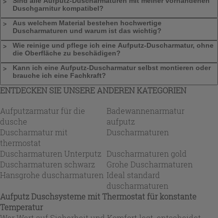
Sind alle Aufputz-Duscharmaturen mit meiner vorhandenen
Duschgarnitur kompatibel?
Aus welchem Material bestehen hochwertige
Duscharmaturen und warum ist das wichtig?
Wie reinige und pflege ich eine Aufputz-Duscharmatur, ohne
die Oberfläche zu beschädigen?
Kann ich eine Aufputz-Duscharmatur selbst montieren oder
brauche ich eine Fachkraft?
ENTDECKEN SIE UNSERE ANDEREN KATEGORIEN
Aufputzarmatur für die
Badewannenarmatur
dusche
aufputz
Duscharmatur mit
Duscharmaturen
thermostat
Duscharmaturen Unterputz
Duscharmaturen gold
Duscharmaturen schwarz
Grohe Duscharmaturen
Hansgrohe duscharmaturen
Ideal standard
duscharmaturen
Aufputz Duschsysteme mit Thermostat für konstante
Temperatur
Wer Wert auf Sicherheit und Komfort legt, entscheidet