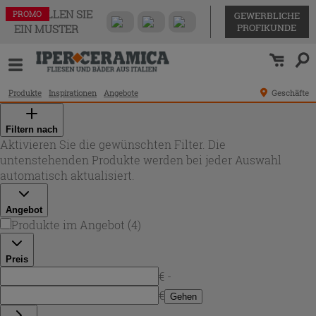
BESTELLEN SIE
PROMO
PROMO
PROMO
PROMO
GEWERBLICHE
PROFIKUNDE
EIN MUSTER
Produkte
Inspirationen
Angebote
Geschäfte
Filtern nach
Aktivieren Sie die gewünschten Filter. Die
untenstehenden Produkte werden bei jeder Auswahl
automatisch aktualisiert.
Angebot
Produkte im Angebot
(
4
)
Preis
€ -
€
Gehen