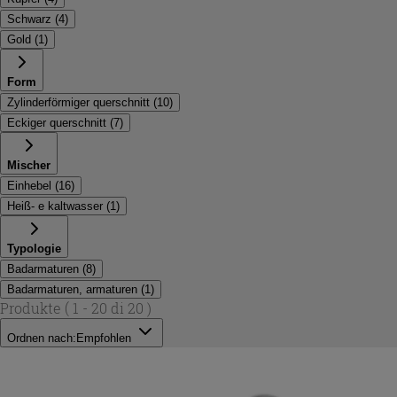
Schwarz
(
4
)
Gold
(
1
)
Form
Zylinderförmiger querschnitt
(
10
)
Eckiger querschnitt
(
7
)
Mischer
Einhebel
(
16
)
Heiß- e kaltwasser
(
1
)
Typologie
Badarmaturen
(
8
)
Badarmaturen, armaturen
(
1
)
Produkte
( 1 - 20 di 20 )
Ordnen nach:
Empfohlen