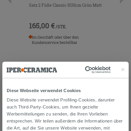
Satz 2 Füße Classic H35cm Grün Matt
165,00 €
/STK.
Im Geschäft oder über den
Kundenservice bestellbar
Diese Webseite verwendet Cookies
Diese Website verwendet Profiling-Cookies, darunter
Versand
auch Third-Party-Cookies, um Ihnen gezielte
Werbemitteilungen zu senden, die Ihren Vorlieben
entsprechen. Wir teilen außerdem die Informationen über
Die Waren werden normalerweise innerhalb von 15
Werktagen ab der Auftragsbestätigung zum Versand
die Art, auf die Sie unsere Website verwenden, mit