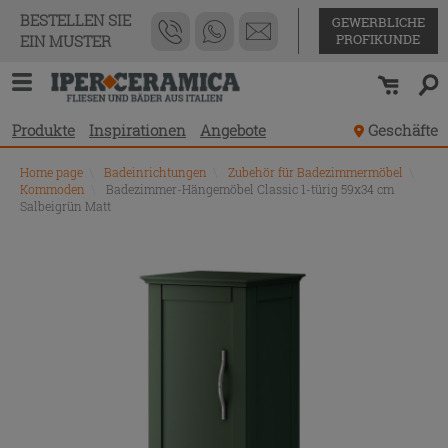
BESTELLEN SIE
GEWERBLICHE
PROFIKUNDE
EIN MUSTER
Produkte
Inspirationen
Angebote
Geschäfte
Home page
\
Badeinrichtungen
\
Zubehör für Badezimmermöbel
\
Kommoden
\
Badezimmer-Hängemöbel Classic 1-türig 59x34 cm
Salbeigrün Matt