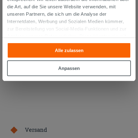
die Art, auf die Sie unsere Website verwenden, mit
unseren Partnern, die sich um die Analyse der
Internetdaten, Werbung und Sozialen Medien kümmer,
SCHALLSCHUTZ OTVAL FÜR
zur Bereitstellung von Social-Media-Funktionen und zur
WANDBUNDIGE SANITÄRE
Analyse unseres Datenverkehrs. Diese könnten sie mit
anderen Informationen, die Sie ihnen geliefert haben oder
8,50 €
/STK.
Alle zulassen
die sie aufgrund Ihrer Verwendung ihrer Dienste
gesammelt haben, kombinieren. Falls Sie mehr wissen
IN DEN WARENKORB LEGEN
möchten oder Ihre Zustimmung zu allen oder einigen
Anpassen
Cookies verweigern,
hier klicken
oder „Anpassen“. Die
Zustimmung kann durch Klicken auf die Schaltfläche
„Cookies akzeptieren“ gegeben werden. Wenn Sie auf
die Schaltfläche "X" klicken, können Sie das Surfen erst
nach der Installation der technischen Cookies fortsetzen.
Versand