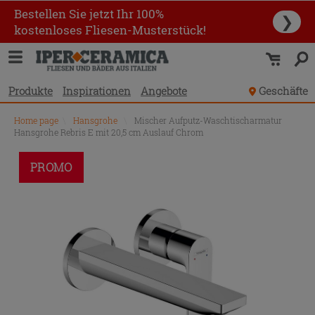
Bestellen Sie jetzt Ihr 100%
❯
kostenloses Fliesen-Musterstück!
Produkte
Inspirationen
Angebote
Geschäfte
Home page
\
Hansgrohe
\
Mischer Aufputz-Waschtischarmatur
Hansgrohe Rebris E mit 20,5 cm Auslauf Chrom
PROMO