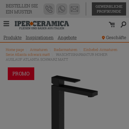
BESTELLEN SIE
GEWERBLICHE
PROFIKUNDE
EIN MUSTER
Produkte
Inspirationen
Angebote
Geschäfte
Home page
\
Armaturen
\
Badarmaturen
\
Einhebel-Armaturen
Serie Atlanta schwarz matt
\
WASCHTISHARMATUR HOHER
AUSLAUF ATLANTA SCHWARZ MATT
PROMO