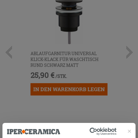
ABLAUFGARNITUR UNIVERSAL
KLICK-KLACK FÜR WASCHTISCH
RUND SCHWARZ MATT
25,90 €
/STK.
IN DEN WARENKORB LEGEN