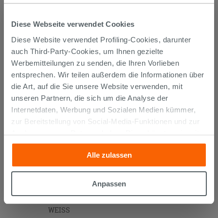
KUNDEN, DIE DIESEN ARTIKEL
Diese Webseite verwendet Cookies
GEKAUFT HABEN, KAUFTEN
Diese Website verwendet Profiling-Cookies, darunter
auch Third-Party-Cookies, um Ihnen gezielte
AUCH...
Werbemitteilungen zu senden, die Ihren Vorlieben
entsprechen. Wir teilen außerdem die Informationen über
die Art, auf die Sie unsere Website verwenden, mit
unseren Partnern, die sich um die Analyse der
Internetdaten, Werbung und Sozialen Medien kümmer,
zur Bereitstellung von Social-Media-Funktionen und zur
Analyse unseres Datenverkehrs. Diese könnten sie mit
anderen Informationen, die Sie ihnen geliefert haben oder
Alle zulassen
die sie aufgrund Ihrer Verwendung ihrer Dienste
gesammelt haben, kombinieren. Falls Sie mehr wissen
möchten oder Ihre Zustimmung zu allen oder einigen
Anpassen
SIPHON
PLATZSPAREND
UNTER
Cookies verweigern,
hier klicken
oder „Anpassen“. Die
WASCHTISCH AUS POLYPROPYLEN
Zustimmung kann durch Klicken auf die Schaltfläche
WEISS
„Cookies akzeptieren“ gegeben werden. Wenn Sie auf