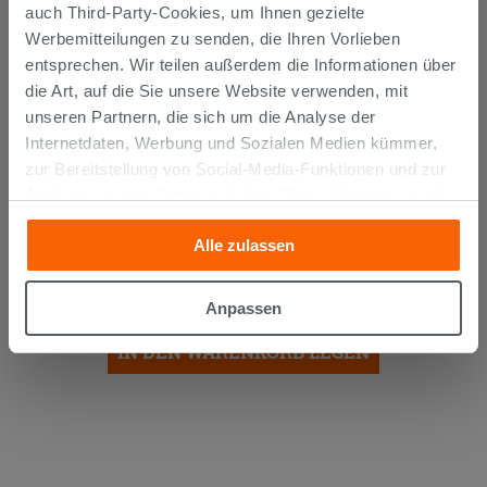
auch Third-Party-Cookies, um Ihnen gezielte
Werbemitteilungen zu senden, die Ihren Vorlieben
entsprechen. Wir teilen außerdem die Informationen über
die Art, auf die Sie unsere Website verwenden, mit
unseren Partnern, die sich um die Analyse der
Internetdaten, Werbung und Sozialen Medien kümmer,
zur Bereitstellung von Social-Media-Funktionen und zur
Analyse unseres Datenverkehrs. Diese könnten sie mit
anderen Informationen, die Sie ihnen geliefert haben oder
Einbauwaschbecken Unitop ANIKA
Alle zulassen
61x46 cm Keramik Weiß Glänzend
die sie aufgrund Ihrer Verwendung ihrer Dienste
gesammelt haben, kombinieren. Falls Sie mehr wissen
150,00 €
möchten oder Ihre Zustimmung zu allen oder einigen
/STK.
Anpassen
Cookies verweigern,
hier klicken
oder „Anpassen“. Die
IN DEN WARENKORB LEGEN
Zustimmung kann durch Klicken auf die Schaltfläche
„Cookies akzeptieren“ gegeben werden. Wenn Sie auf
die Schaltfläche "X" klicken, können Sie das Surfen erst
nach der Installation der technischen Cookies fortsetzen.