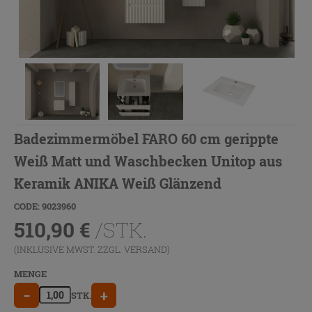
Badezimmermöbel FARO 60 cm gerippte
Weiß Matt und Waschbecken Unitop aus
Keramik ANIKA Weiß Glänzend
CODE: 9023960
510,90
€
/STK.
(INKLUSIVE MWST. ZZGL.
VERSAND
)
MENGE
−
+
STK.