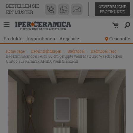
BESTELLEN SIE
GEWERBLICHE
PROFIKUNDE
EIN MUSTER
Produkte
Inspirationen
Angebote
Geschäfte
Home page
\
Badeinrichtungen
\
Badmöbel
\
Badmöbel Faro
\
Badezimmermöbel FARO 60 cm gerippte Weiß Matt und Waschbecken
Unitop aus Keramik ANIKA Weiß Glänzend