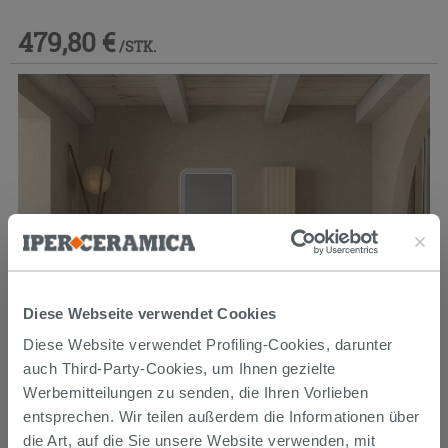
479,80 €
/STK.
Diese Webseite verwendet Cookies
Diese Website verwendet Profiling-Cookies, darunter
auch Third-Party-Cookies, um Ihnen gezielte
Werbemitteilungen zu senden, die Ihren Vorlieben
Badezimmermöbel FARO 60 cm gerippte Weiß Baumwolle mit
Aufsatz für Aufsatzwaschbecken
entsprechen. Wir teilen außerdem die Informationen über
die Art, auf die Sie unsere Website verwenden, mit