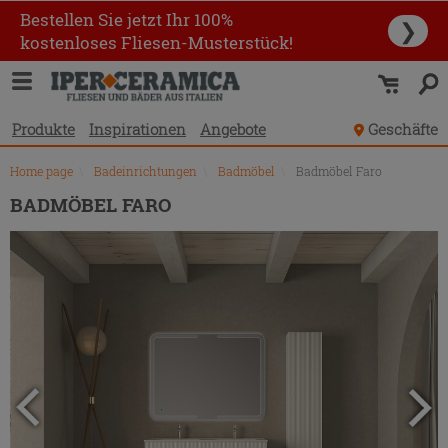
Produktverzeichnis
Bestellen Sie jetzt Ihr 100%
❯
kostenloses Fliesen-Musterstück!
Produkte
Inspirationen
Angebote
Geschäfte
Home page
\
Badeinrichtungen
\
Badmöbel
\
Badmöbel Faro
BADMÖBEL FARO