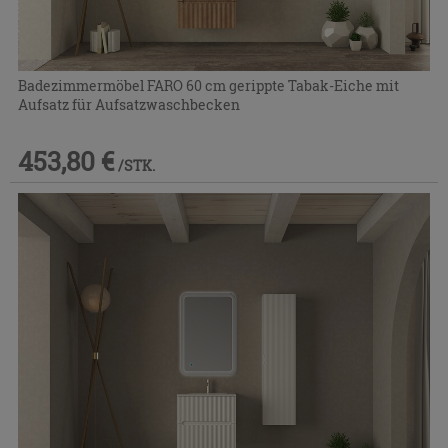
Badezimmermöbel FARO 60 cm gerippte Tabak-Eiche mit
Aufsatz für Aufsatzwaschbecken
453,80 €
/STK.