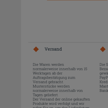
Versand
Die Waren werden
Die 
normalerweise innerhalb von 15
Beza
Werktagen ab der
gewä
Auftragsbestätigung zum
PayP
Versand gebracht.
Kred
Musterstücke werden
Mast
normalerweise innerhalb von
Bank
Tagen geliefert.
Der Versand der online gekauften
Produkte wird verfolgt und wir
rufen Sie an, um das Lieferdatum