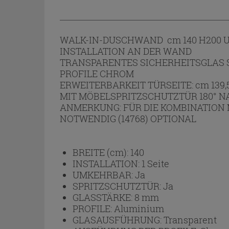
WALK-IN-DUSCHWAND cm 140 H200
INSTALLATION AN DER WAND
TRANSPARENTES SICHERHEITSGLAS 
PROFILE CHROM
ERWEITERBARKEIT TÜRSEITE: cm 139,5
MIT MÖBELSPRITZSCHUTZTÜR 180° N
ANMERKUNG: FÜR DIE KOMBINATION 
NOTWENDIG (14768) OPTIONAL
BREITE (cm):
140
INSTALLATION:
1 Seite
UMKEHRBAR:
Ja
SPRITZSCHUTZTÜR:
Ja
GLASSTÄRKE:
8 mm
PROFILE:
Aluminium
GLASAUSFÜHRUNG:
Transparent