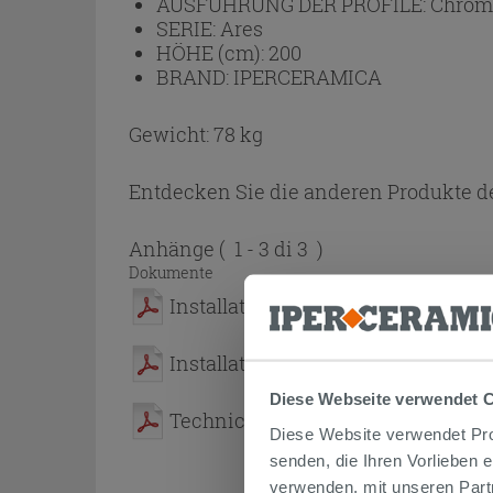
AUSFÜHRUNG DER PROFILE:
Chrom
SERIE:
Ares
HÖHE (cm):
200
BRAND:
IPERCERAMICA
Gewicht: 78 kg
Entdecken Sie die anderen Produkte de
Anhänge
( 1 - 3 di 3 )
Dokumente
Installation Manual for Walk-In Ar
Installation Manual for Ares Movab
Diese Webseite verwendet 
Technical Sheet
Diese Website verwendet Prof
senden, die Ihren Vorlieben 
verwenden, mit unseren Part