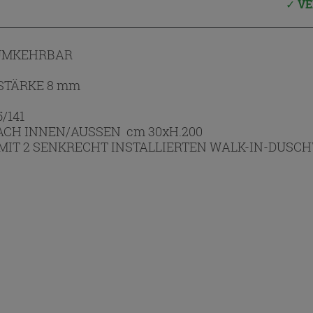
VE
 UMKEHRBAR
STÄRKE 8 mm
/141
ACH INNEN/AUSSEN cm 30xH.200
MIT 2 SENKRECHT INSTALLIERTEN WALK-IN-DUSC