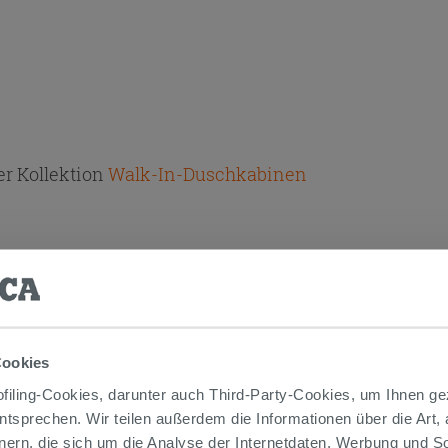
r Kollektion
Walk-In-Duschkabinen
es
le Panel
Cookies
iling-Cookies, darunter auch Third-Party-Cookies, um Ihnen ge
entsprechen. Wir teilen außerdem die Informationen über die Art,
nern, die sich um die Analyse der Internetdaten, Werbung und 