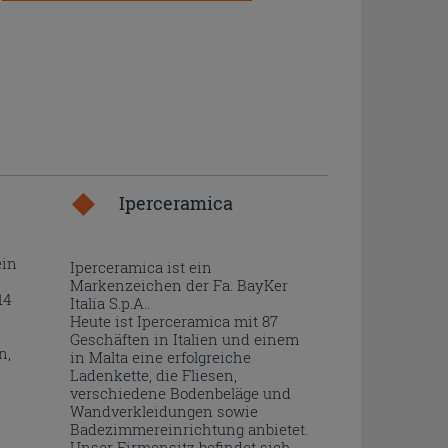
Iperceramica
ein
Iperceramica ist ein
Markenzeichen der Fa. BayKer
14
Italia S.p.A..
Heute ist Iperceramica mit 87
Geschäften in Italien und einem
n,
in Malta eine erfolgreiche
Ladenkette, die Fliesen,
verschiedene Bodenbeläge und
Wandverkleidungen sowie
Badezimmereinrichtung anbietet.
Unser Firmensitz befindet sich