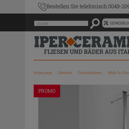
Bestellen Sie
telefonisch 0049-20
Menü
Suche
GEWERBLIC
für
vorgeschlagenen
Siteinhalt
und
Suchprotokoll
Home page
\
Duschen
\
Duschkabinen
\
Walk-In-Dus
PROMO