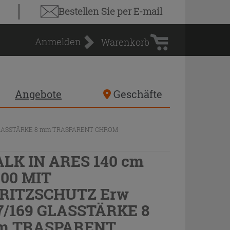
Warenkorb
Bestellen Sie
per E-mail
Anmelden
Warenkorb
Angebote
Geschäfte
9 GLASSTÄRKE 8 mm TRASPARENT CHROM
LK IN ARES 140 cm
00 MIT
RITZSCHUTZ Erw
7/169 GLASSTÄRKE 8
m TRASPARENT