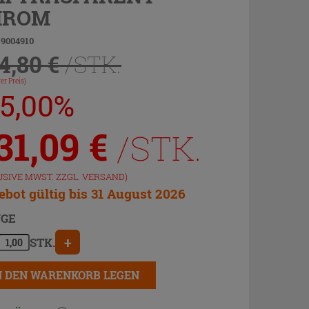
HROM
 9004910
4,80 €
/STK.
er Preis)
25,00%
31,09
€
/STK.
USIVE MWST. ZZGL.
VERSAND
)
bot gültig bis 31 August 2026
GE
+
STK.
N DEN WARENKORB LEGEN