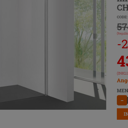
C
CODE:
57
(Regulär
-
4
(INKL
Ange
MEN
−
I