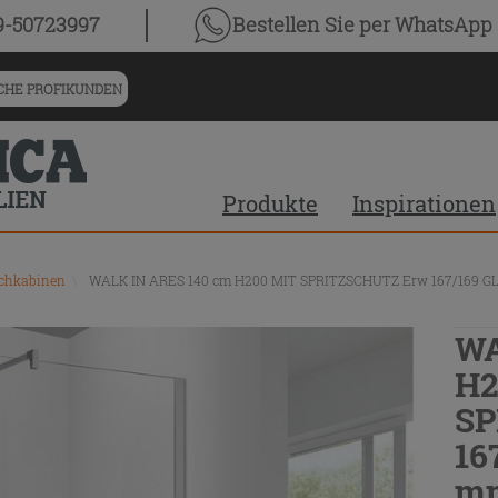
9-50723997
Bestellen Sie
per WhatsApp
HE PROFIKUNDEN
Produkte
Inspirationen
chkabinen
\
WALK IN ARES 140 cm H200 MIT SPRITZSCHUTZ Erw 167/16
WA
H2
SP
16
m