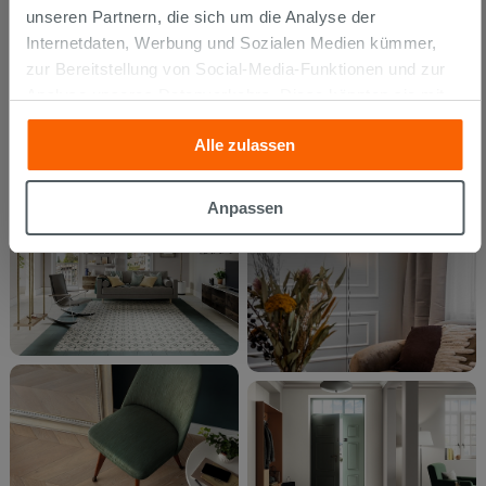
unseren Partnern, die sich um die Analyse der
Internetdaten, Werbung und Sozialen Medien kümmer,
zur Bereitstellung von Social-Media-Funktionen und zur
Analyse unseres Datenverkehrs. Diese könnten sie mit
anderen Informationen, die Sie ihnen geliefert haben oder
Alle zulassen
die sie aufgrund Ihrer Verwendung ihrer Dienste
gesammelt haben, kombinieren. Falls Sie mehr wissen
möchten oder Ihre Zustimmung zu allen oder einigen
Anpassen
Cookies verweigern,
hier klicken
oder „Anpassen“. Die
Zustimmung kann durch Klicken auf die Schaltfläche
„Cookies akzeptieren“ gegeben werden. Wenn Sie auf
die Schaltfläche "X" klicken, können Sie das Surfen erst
nach der Installation der technischen Cookies fortsetzen.