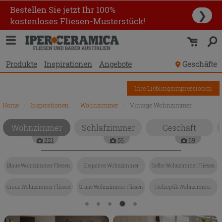
Bestellen Sie jetzt Ihr 100%
❯
kostenloses Fliesen-Musterstück!
Produkte
Inspirationen
Angebote
Geschäfte
Ihre Lieblingsimpressionen
Home
\
Inspirationen
\
Wohnzimmer
\
Vintage Wohnzimmer
Wohnzimmer
Schlafzimmer
Geschäft
221
56
69
Blaue Wohnzimmer Fliesen
Elegantes Wohnzimmer
Gelbe Wohnzimmer Fliesen
Graue Wohnzimmer Fliesen
Grüne Wohnzimmer Fliesen
Holzoptik Wohnzimmer