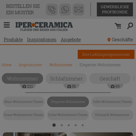
BESTELLEN SIE
GEWERBLICHE
PROFIKUNDE
EIN MUSTER
Produkte
Inspirationen
Angebote
Geschäfte
Ihre Lieblingsimpressionen
Home
\
Inspirationen
\
Wohnzimmer
\
Elegantes Wohnzimmer
Wohnzimmer
Schlafzimmer
Geschäft
221
56
69
Blaue Wohnzimmer Fliesen
Elegantes Wohnzimmer
Gelbe Wohnzimmer Fliesen
Graue Wohnzimmer Fliesen
Grüne Wohnzimmer Fliesen
Holzoptik Wohnzimmer