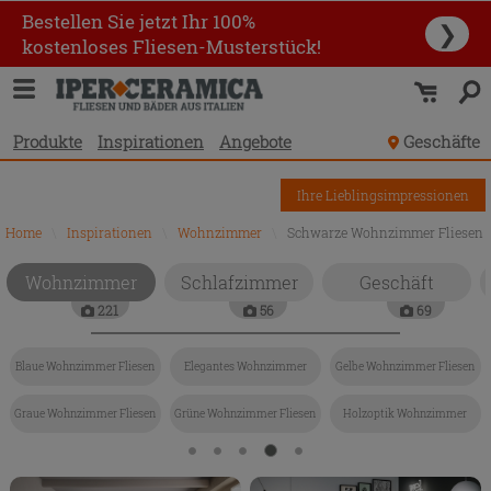
Bestellen Sie jetzt Ihr 100%
❯
kostenloses Fliesen-Musterstück!
Produkte
Inspirationen
Angebote
Geschäfte
Ihre Lieblingsimpressionen
Home
\
Inspirationen
\
Wohnzimmer
\
Schwarze Wohnzimmer Fliesen
Wohnzimmer
Schlafzimmer
Geschäft
221
56
69
Blaue Wohnzimmer Fliesen
Elegantes Wohnzimmer
Gelbe Wohnzimmer Fliesen
Graue Wohnzimmer Fliesen
Grüne Wohnzimmer Fliesen
Holzoptik Wohnzimmer