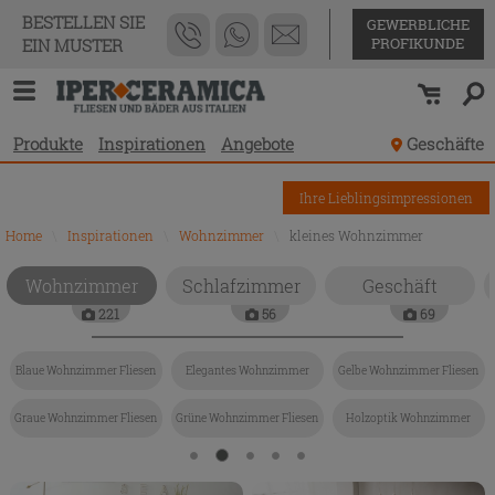
BESTELLEN SIE
GEWERBLICHE
PROFIKUNDE
EIN MUSTER
Produkte
Inspirationen
Angebote
Geschäfte
Ihre Lieblingsimpressionen
Home
\
Inspirationen
\
Wohnzimmer
\
kleines Wohnzimmer
Wohnzimmer
Schlafzimmer
Geschäft
221
56
69
Blaue Wohnzimmer Fliesen
Elegantes Wohnzimmer
Gelbe Wohnzimmer Fliesen
Graue Wohnzimmer Fliesen
Grüne Wohnzimmer Fliesen
Holzoptik Wohnzimmer