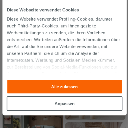
Diese Webseite verwendet Cookies
Diese Website verwendet Profiling-Cookies, darunter
auch Third-Party-Cookies, um Ihnen gezielte
Werbemitteilungen zu senden, die Ihren Vorlieben
entsprechen. Wir teilen außerdem die Informationen über
die Art, auf die Sie unsere Website verwenden, mit
unseren Partnern, die sich um die Analyse der
Internetdaten, Werbung und Sozialen Medien kümmer,
zur Bereitstellung von Social-Media-Funktionen und zur
Analyse unseres Datenverkehrs. Diese könnten sie mit
anderen Informationen, die Sie ihnen geliefert haben oder
Alle zulassen
die sie aufgrund Ihrer Verwendung ihrer Dienste
gesammelt haben, kombinieren. Falls Sie mehr wissen
möchten oder Ihre Zustimmung zu allen oder einigen
Anpassen
Cookies verweigern,
hier klicken
oder „Anpassen“. Die
Zustimmung kann durch Klicken auf die Schaltfläche
„Cookies akzeptieren“ gegeben werden. Wenn Sie auf