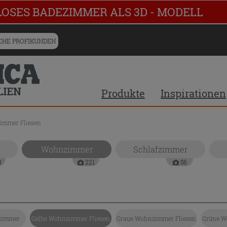
LOSES BADEZIMMER ALS 3D - MODELL
HE PROFIKUNDEN
Produkte
Inspirationen
immer Fliesen
Wohnzimmer
Schlafzimmer
3
221
56
zimmer
Gelbe Wohnzimmer Fliesen
Graue Wohnzimmer Fliesen
Grüne W