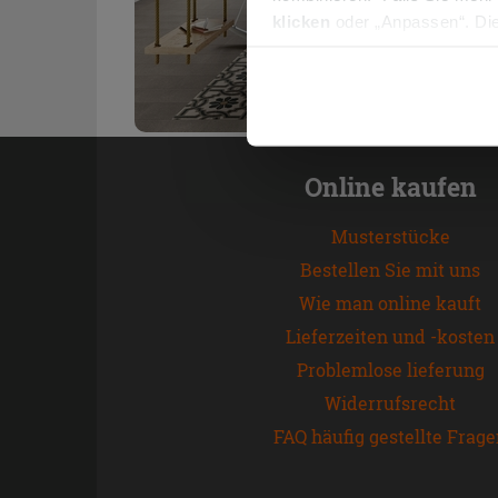
klicken
oder „Anpassen“. Die
werden. Wenn Sie auf die Sch
Cookies fortsetzen.
Online kaufen
Musterstücke
Bestellen Sie mit uns
Wie man online kauft
Lieferzeiten und -kosten
Problemlose lieferung
Widerrufsrecht
FAQ häufig gestellte Frag