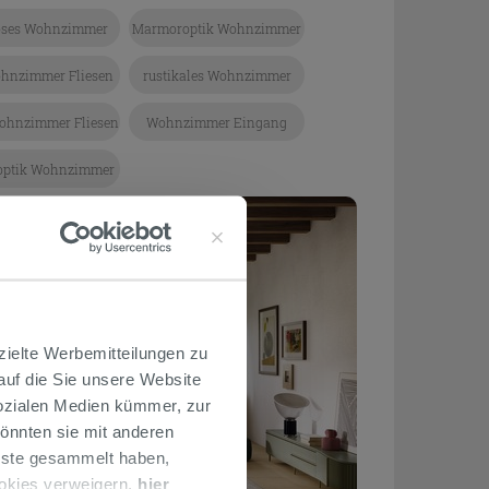
öses Wohnzimmer
Marmoroptik Wohnzimmer
ohnzimmer Fliesen
rustikales Wohnzimmer
ohnzimmer Fliesen
Wohnzimmer Eingang
optik Wohnzimmer
zielte Werbemitteilungen zu
 auf die Sie unsere Website
Sozialen Medien kümmer, zur
önnten sie mit anderen
enste gesammelt haben,
ookies verweigern,
hier