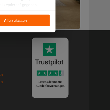
 akzeptieren“ gegeben
llation der technischen
Alle zulassen
er
en