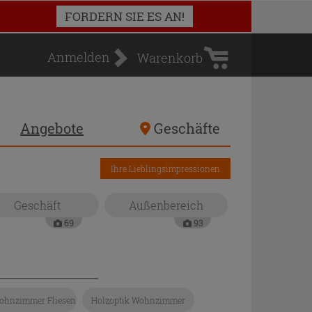
Warenkorb
FORDERN SIE ES AN!
Anmelden
Warenkorb
Angebote
Geschäfte
Ihre Lieblingsimpressionen
Geschäft
Außenbereich
69
93
ohnzimmer Fliesen
Holzoptik Wohnzimmer