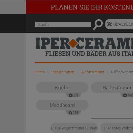
PLANEN SIE IHR KOSTEN
Menü
Suche
GEWERBLIC
für
vorgeschlagenen
Siteinhalt
und
Suchprotokoll
Home
\
Inspirationen
\
Wohnzimmer
\
Gelbe Wohnz
Küche
Badezimmer
171
44
Moodboard
186
Blaue Wohnzimmer Fliesen
Elegantes Wohn