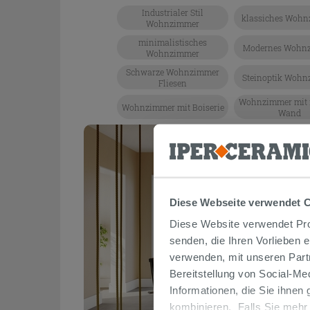
Industrialer Stil
klassiches Woh
Wohnzimmer
minimalistisches
Modernes Wohn
Wohnzimmer
Schwarze Wohnzimmer
Steinoptik Woh
Fliesen
Wohnzimmer mit f
Wohnzimmer mit Boiserie
Wand
Diese Webseite verwendet 
Diese Website verwendet Prof
senden, die Ihren Vorlieben 
verwenden, mit unseren Part
Bereitstellung von Social-M
Informationen, die Sie ihnen
kombinieren. Falls Sie mehr