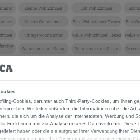
nzimmer
kleines Wohnzimmer
Loft Wohnzimmer
luxuri
zimmer
Offenes Wohnzimmer
Rosa Wohnzimmer Fliesen
Rote W
nzimmer
Vintage Wohnzimmer
Weiße Wohnzimmer Fliesen
Weiße W
arbiger
Wohnzimmer mit Kamin
Wohnzimmer mit Küche
Zement
Cookies
iling-Cookies, darunter auch Third-Party-Cookies, um Ihnen ge
entsprechen. Wir teilen außerdem die Informationen über die Art,
nern, die sich um die Analyse der Internetdaten, Werbung und 
edia-Funktionen und zur Analyse unseres Datenverkehrs. Diese k
 geliefert haben oder die sie aufgrund Ihrer Verwendung ihrer Di
 wissen möchten oder Ihre Zustimmung zu allen oder einigen C