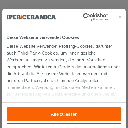
WIR EMPFEHLEN IHNEN
AUCH…
Diese Webseite verwendet Cookies
Diese Website verwendet Profiling-Cookies, darunter
auch Third-Party-Cookies, um Ihnen gezielte
Werbemitteilungen zu senden, die Ihren Vorlieben
entsprechen. Wir teilen außerdem die Informationen über
die Art, auf die Sie unsere Website verwenden, mit
unseren Partnern, die sich um die Analyse der
Internetdaten, Werbung und Sozialen Medien kümmer,
zur Bereitstellung von Social-Media-Funktionen und zur
Kerakoll Fugabella Color KK 2 3Kg
Analyse unseres Datenverkehrs. Diese könnten sie mit
Fugenmörtel auf Zementbasis
anderen Informationen, die Sie ihnen geliefert haben oder
Alle zulassen
die sie aufgrund Ihrer Verwendung ihrer Dienste
12,99 €
/STK.
gesammelt haben, kombinieren. Falls Sie mehr wissen