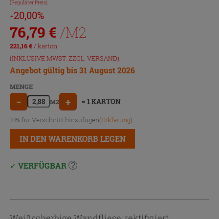
(Regulärer Preis)
-20,00%
76,79
€
/M2
221,16
€
/ karton
(INKLUSIVE MWST. ZZGL.
VERSAND
)
Angebot gültig bis 31 August 2026
MENGE
−
+
= 1 KARTON
M2
10% für Verschnitt hinzufügen(
Erklärung
)
IN DEN WARENKORB LEGEN
VERFÜGBAR
Weißscherbige Wandfliese, rektifiziert,