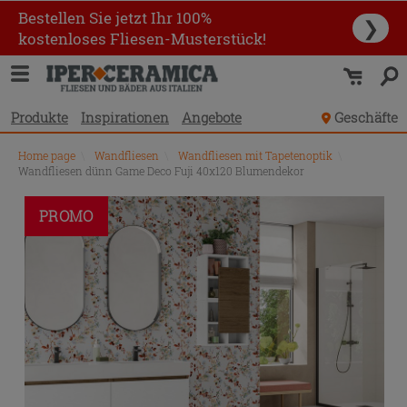
Bestellen Sie jetzt Ihr 100%
❯
kostenloses Fliesen-Musterstück!
Produkte
Inspirationen
Angebote
Geschäfte
Home page
\
Wandfliesen
\
Wandfliesen mit Tapetenoptik
\
Wandfliesen dünn Game Deco Fuji 40x120 Blumendekor
PROMO