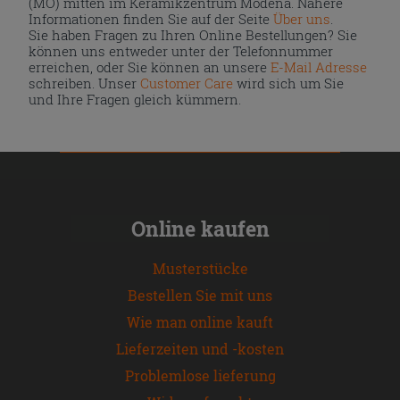
(MO) mitten im Keramikzentrum Modena. Nähere
Informationen finden Sie auf der Seite
Über uns
.
Sie haben Fragen zu Ihren Online Bestellungen? Sie
können uns entweder unter der Telefonnummer
erreichen, oder Sie können an unsere
E-Mail Adresse
schreiben. Unser
Customer Care
wird sich um Sie
und Ihre Fragen gleich kümmern.
Online kaufen
Musterstücke
Bestellen Sie mit uns
Wie man online kauft
Lieferzeiten und -kosten
Problemlose lieferung