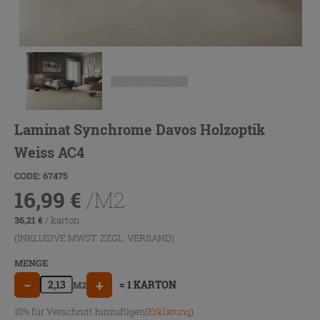
Laminat Synchrome Davos Holzoptik
Weiss AC4
CODE: 67475
16,99
€
/M2
36,21
€
/ karton
(INKLUSIVE MWST. ZZGL.
VERSAND
)
MENGE
−
+
= 1 KARTON
M2
10% für Verschnitt hinzufügen(
Erklärung
)