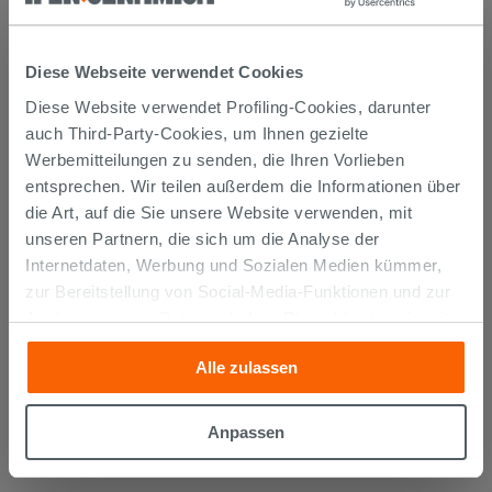
Diese Webseite verwendet Cookies
Diese Website verwendet Profiling-Cookies, darunter
auch Third-Party-Cookies, um Ihnen gezielte
Werbemitteilungen zu senden, die Ihren Vorlieben
entsprechen. Wir teilen außerdem die Informationen über
die Art, auf die Sie unsere Website verwenden, mit
unseren Partnern, die sich um die Analyse der
Unterlage für Laminat PE Basic
Internetdaten, Werbung und Sozialen Medien kümmer,
zur Bereitstellung von Social-Media-Funktionen und zur
19,99 €
Analyse unseres Datenverkehrs. Diese könnten sie mit
/STK.
anderen Informationen, die Sie ihnen geliefert haben oder
Alle zulassen
IN DEN WARENKORB LEGEN
die sie aufgrund Ihrer Verwendung ihrer Dienste
gesammelt haben, kombinieren. Falls Sie mehr wissen
möchten oder Ihre Zustimmung zu allen oder einigen
Anpassen
Cookies verweigern,
hier klicken
oder „Anpassen“. Die
Zustimmung kann durch Klicken auf die Schaltfläche