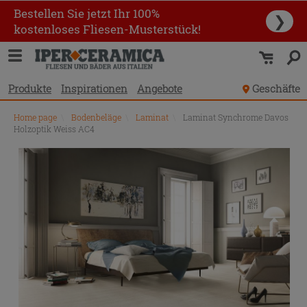
Bestellen Sie jetzt Ihr 100%
❯
kostenloses Fliesen-Musterstück!
Produkte
Inspirationen
Angebote
Geschäfte
Home page
\
Bodenbeläge
\
Laminat
\
Laminat Synchrome Davos
Holzoptik Weiss AC4