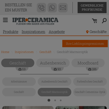
BESTELLEN SIE
GEWERBLICHE
PROFIKUNDE
EIN MUSTER
Produkte
Inspirationen
Angebote
Geschäfte
Ihre Lieblingsimpressionen
Home
\
Inspirationen
\
Geschäft
\
Geschäft Marmoroptik
Geschäft
Außenbereich
Moodboard
69
93
186
Arbeitzimmer
Außenbereich Geschäft
Farbenfrohes Geschäft
Geschäft
Geschäft Marmoroptik
Geschäft Cementina-Optik