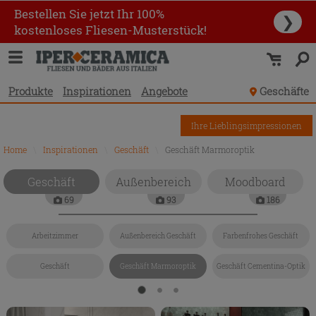
Bestellen Sie jetzt Ihr 100%
❯
kostenloses Fliesen-Musterstück!
Produkte
Inspirationen
Angebote
Geschäfte
Ihre Lieblingsimpressionen
Home
\
Inspirationen
\
Geschäft
\
Geschäft Marmoroptik
Geschäft
Außenbereich
Moodboard
69
93
186
Arbeitzimmer
Außenbereich Geschäft
Farbenfrohes Geschäft
Geschäft
Geschäft Marmoroptik
Geschäft Cementina-Optik