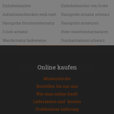
Einhebelmischer
Einhebelmischer von Grohe
Aufsatzwaschbecken weiß matt
Hansgrohe armatur schwarz
Hansgrohe thermostatarmatur
Hansgrohe armaturen
3-loch-armatur
Hohe waschtischarmaturen
Wandarmatur badewanne
Duscharmaturen schwarz
Online kaufen
Musterstücke
Bestellen Sie mit uns
Wie man online kauft
Lieferzeiten und -kosten
Problemlose lieferung