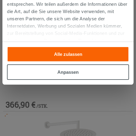
entsprechen. Wir teilen außerdem die Informationen über
die Art, auf die Sie unsere Website verwenden, mit
unseren Partnern, die sich um die Analyse der
Internetdaten, Werbung und Sozialen Medien kümmer,
zur Bereitstellung von Social-Media-Funktionen und zur
Analyse unseres Datenverkehrs. Diese könnten sie mit
anderen Informationen, die Sie ihnen geliefert haben oder
Alle zulassen
die sie aufgrund Ihrer Verwendung ihrer Dienste
gesammelt haben, kombinieren. Falls Sie mehr wissen
möchten oder Ihre Zustimmung zu allen oder einigen
Anpassen
Cookies verweigern,
hier klicken
oder „Anpassen“. Die
Einhebel-Waschtischarmatur hoch Bora Weiß matt
Zustimmung kann durch Klicken auf die Schaltfläche
„Cookies akzeptieren“ gegeben werden. Wenn Sie auf
die Schaltfläche "X" klicken, können Sie das Surfen erst
366,90 €
/STK.
nach der Installation der technischen Cookies fortsetzen.
Im Geschäft oder über den Kundenservice bestellbar