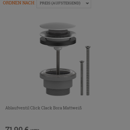
das
ORDNEN NACH
:
PREIS (AUFSTEIGEND)
Menü
ein-
bzw.
auszublenden.
Ablaufventil Click Clack Bora Mattweiß
71,90 €