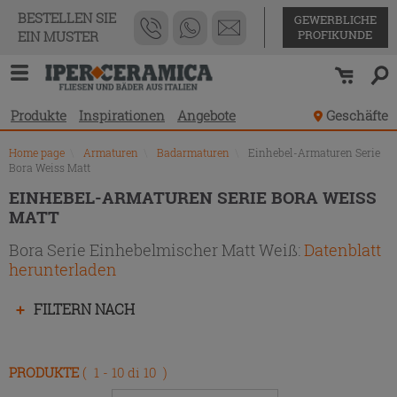
Produktverzeichnis
BESTELLEN SIE
GEWERBLICHE
PROFIKUNDE
EIN MUSTER
Produkte
Inspirationen
Angebote
Geschäfte
Home page
\
Armaturen
\
Badarmaturen
\
Einhebel-Armaturen Serie
Bora Weiss Matt
EINHEBEL-ARMATUREN SERIE BORA WEISS
MATT
Bora Serie Einhebelmischer Matt Weiß:
Datenblatt
herunterladen
Drücken
FILTERN NACH
Sie
die
Eingabetaste,
PRODUKTE
( 1 - 10 di 10 )
um