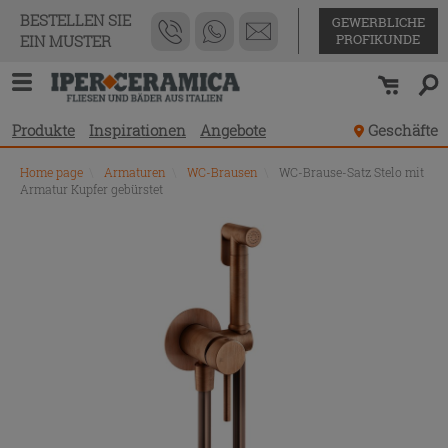
BESTELLEN SIE
GEWERBLICHE
PROFIKUNDE
EIN MUSTER
Produkte
Inspirationen
Angebote
Geschäfte
Home page
\
Armaturen
\
WC-Brausen
\
WC-Brause-Satz Stelo mit
Armatur Kupfer gebürstet