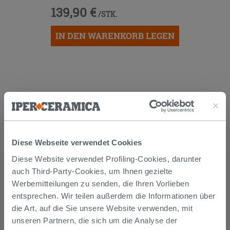
139,90 €
/STK.
IN DEN WARENKORB LEGEN
Diese Webseite verwendet Cookies
Versand
Diese Website verwendet Profiling-Cookies, darunter
auch Third-Party-Cookies, um Ihnen gezielte
Die Waren werden normalerweise innerhalb von 15
Werbemitteilungen zu senden, die Ihren Vorlieben
Werktagen ab der Auftragsbestätigung zum Versand
entsprechen. Wir teilen außerdem die Informationen über
gebracht.
die Art, auf die Sie unsere Website verwenden, mit
Musterstücke werden normalerweise innerhalb von
Tagen geliefert.
unseren Partnern, die sich um die Analyse der
Der Versand der online gekauften Produkte wird