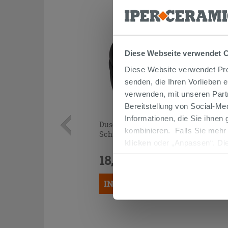
Diese Webseite verwendet 
Diese Website verwendet Prof
senden, die Ihren Vorlieben 
verwenden, mit unseren Part
Bereitstellung von Social-M
Informationen, die Sie ihnen
Duschschlauch Mel 150 cm PVC
kombinieren. Falls Sie mehr
Schwarz Matt
klicken
oder „Anpassen“. Die
werden. Wenn Sie auf die Sch
18,90 €
/STK.
Cookies fortsetzen.
IN DEN WARENKORB LEGEN