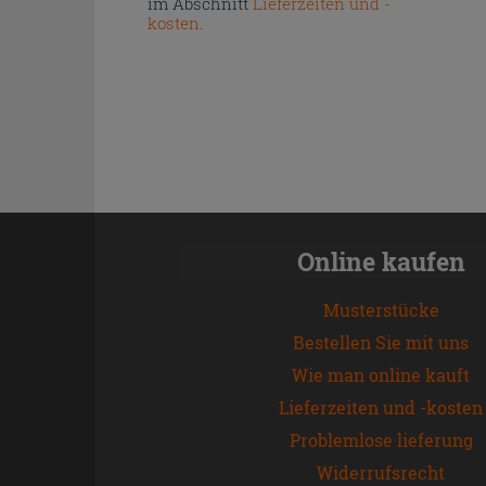
im Abschnitt
Lieferzeiten und -
kosten
.
Online kaufen
Musterstücke
Bestellen Sie mit uns
Wie man online kauft
Lieferzeiten und -kosten
Problemlose lieferung
Widerrufsrecht