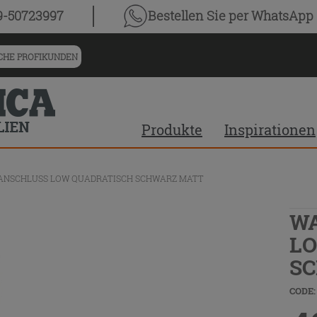
9-50723997
Bestellen Sie
per WhatsApp
HE PROFIKUNDEN
Produkte
Inspirationen
ANSCHLUSS LOW QUADRATISCH SCHWARZ MATT
W
LO
S
CODE: