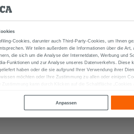
Cookies
iling-Cookies, darunter auch Third-Party-Cookies, um Ihnen ge
entsprechen. Wir teilen außerdem die Informationen über die Art,
nern, die sich um die Analyse der Internetdaten, Werbung und 
edia-Funktionen und zur Analyse unseres Datenverkehrs. Diese k
 geliefert haben oder die sie aufgrund Ihrer Verwendung ihrer Di
Handbrause Square Messing
 wissen möchten oder Ihre Zustimmung zu allen oder einigen C
Schwarz Matt
 Zustimmung kann durch Klicken auf die Schaltfläche „Cookies
altfläche "X" klicken, können Sie das Surfen erst nach der Insta
16,90 €
/STK.
Anpassen
IN DEN WARENKORB LEGEN