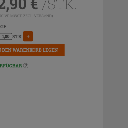
2,90
€
/STK.
USIVE MWST. ZZGL.
VERSAND
)
GE
+
STK.
N DEN WARENKORB LEGEN
RFÜGBAR