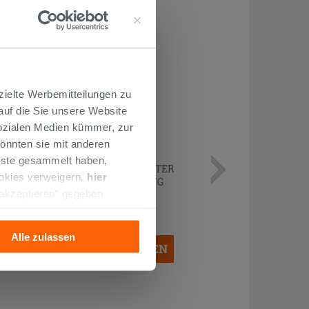
zielte Werbemitteilungen zu
 auf die Sie unsere Website
Sozialen Medien kümmer, zur
önnten sie mit anderen
enste gesammelt haben,
KURVENPAAR ZUR MONTAGE UNTER
ookies verweigern,
hier
DEM WASCHBECKEN 45° MESSING
 akzeptieren“ gegeben
CHROM
llation der technischen
14,90 €
/STK.
Alle zulassen
IN DEN WARENKORB LEGEN