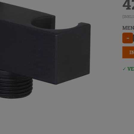
4
(INKL
MEN
−
I
VE