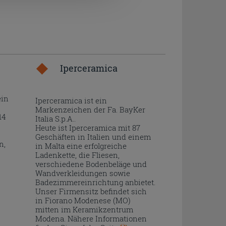
Iperceramica
ein
Iperceramica ist ein
Markenzeichen der Fa. BayKer
14
Italia S.p.A..
Heute ist Iperceramica mit 87
Geschäften in Italien und einem
n,
in Malta eine erfolgreiche
Ladenkette, die Fliesen,
verschiedene Bodenbeläge und
Wandverkleidungen sowie
Badezimmereinrichtung anbietet.
Unser Firmensitz befindet sich
in Fiorano Modenese (MO)
mitten im Keramikzentrum
Modena. Nähere Informationen