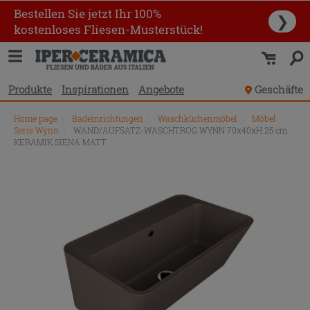
Bestellen Sie jetzt Ihr 100%
❯
kostenloses Fliesen-Musterstück!
Produkte
Inspirationen
Angebote
Geschäfte
Home page
\
Badeinrichtungen
\
Waschküchenmöbel
\
Möbel
Serie Wynn
\
WAND/AUFSATZ-WASCHTROG WYNN 70x40xH.25 cm
KERAMIK SIENA MATT