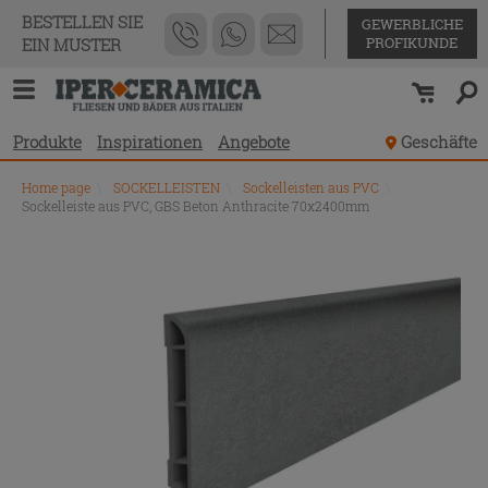
BESTELLEN SIE
GEWERBLICHE
PROFIKUNDE
EIN MUSTER
Produkte
Inspirationen
Angebote
Geschäfte
Home page
\
SOCKELLEISTEN
\
Sockelleisten aus PVC
\
Sockelleiste aus PVC, GBS Beton Anthracite 70x2400mm