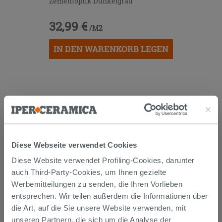
Zementoptik Dunkelgrau
32,99 €
/M2
IN DEN WARENKORB LEGEN
Diese Webseite verwendet Cookies
Versand
Diese Website verwendet Profiling-Cookies, darunter
auch Third-Party-Cookies, um Ihnen gezielte
Werbemitteilungen zu senden, die Ihren Vorlieben
Die Waren werden normalerweise innerhalb von 15
entsprechen. Wir teilen außerdem die Informationen über
Werktagen ab der Auftragsbestätigung zum Versand
gebracht.
die Art, auf die Sie unsere Website verwenden, mit
Musterstücke werden normalerweise innerhalb von
unseren Partnern, die sich um die Analyse der