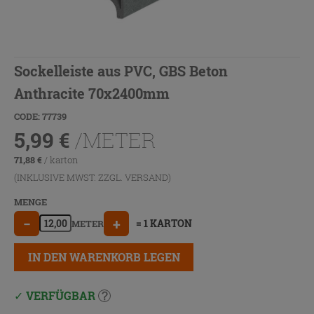
Sockelleiste aus PVC, GBS Beton
Anthracite 70x2400mm
CODE: 77739
5,99
€
/METER
71,88
€
/ karton
(INKLUSIVE MWST. ZZGL.
VERSAND
)
MENGE
−
+
= 1 KARTON
METER
IN DEN WARENKORB LEGEN
VERFÜGBAR