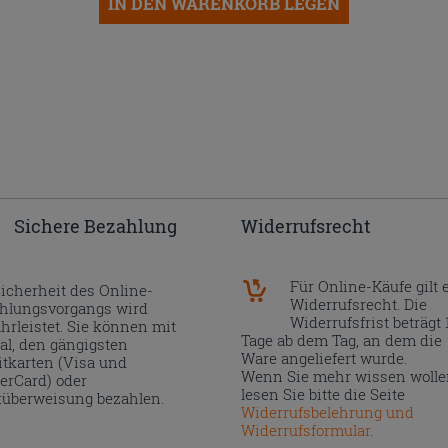
IN DEN WARENKORB LEGEN
Sichere Bezahlung
Widerrufsrecht
Für Online-Käufe gilt 
Sicherheit des Online-
Widerrufsrecht. Die
hlungsvorgangs wird
Widerrufsfrist beträgt 
hrleistet. Sie können mit
Tage ab dem Tag, an dem die
al, den gängigsten
Ware angeliefert wurde.
itkarten (Visa und
Wenn Sie mehr wissen wolle
erCard) oder
lesen Sie bitte die Seite
überweisung bezahlen.
Widerrufsbelehrung und
Widerrufsformular
.