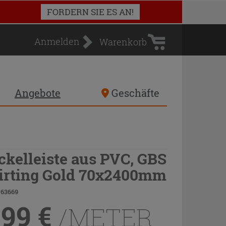
Warenkorb
FORDERN SIE ES AN!
Anmelden
Warenkorb
Angebote
Geschäfte
ckelleiste aus PVC, GBS
irting Gold 70x2400mm
 63669
,99
€
/METER