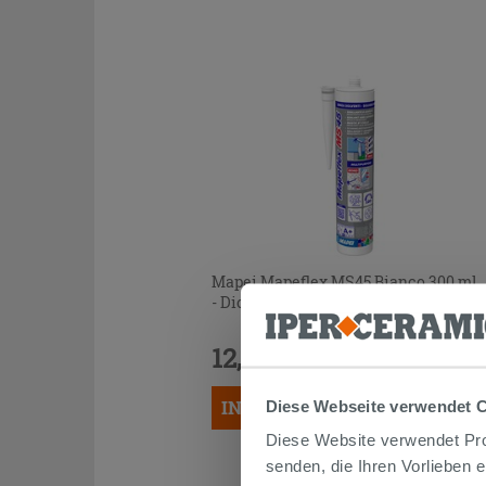
Mapei Mapeflex MS45 Bianco 300 ml
- Dicht- und Klebemittel
12,99 €
/STK.
IN DEN WARENKORB LEGEN
Diese Webseite verwendet 
Diese Website verwendet Prof
senden, die Ihren Vorlieben 