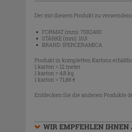
Der mit diesem Produkt zu verwendend
FORMAT (mm):
70X2400
STÄRKE (mm):
10,5
BRAND:
IPERCERAMICA
Produkt in kompletten Kartons erhältli
1 karton = 12 meter
1 karton = 4,8 kg
1 karton =
71,88
€
Entdecken Sie die anderen Produkte de
WIR EMPFEHLEN IHNEN