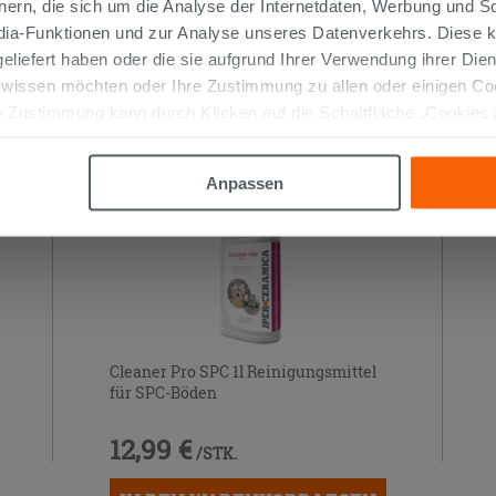
nern, die sich um die Analyse der Internetdaten, Werbung und 
edia-Funktionen und zur Analyse unseres Datenverkehrs. Diese k
TIKEL GEKAUFT HABEN, KAUFTEN AUC
 geliefert haben oder die sie aufgrund Ihrer Verwendung ihrer Di
 wissen möchten oder Ihre Zustimmung zu allen oder einigen C
 Zustimmung kann durch Klicken auf die Schaltfläche „Cookies
altfläche "X" klicken, können Sie das Surfen erst nach der Insta
Anpassen
Cleaner Pro SPC 1l Reinigungsmittel
für SPC-Böden
12,99 €
/STK.