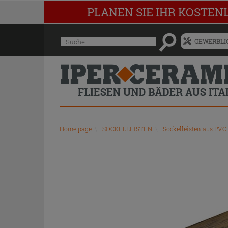
PLANEN SIE IHR KOSTEN
Menü
Suche
GEWERBLIC
für
vorgeschlagenen
Siteinhalt
und
Suchprotokoll
Home page
\
SOCKELLEISTEN
\
Sockelleisten aus PVC