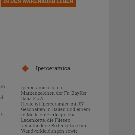
IN DEN WARENKORB LEGEN
Iperceramica
ein
Iperceramica ist ein
Markenzeichen der Fa. BayKer
14
Italia S.p.A..
Heute ist Iperceramica mit 87
Geschäften in Italien und einem
n,
in Malta eine erfolgreiche
Ladenkette, die Fliesen,
verschiedene Bodenbeläge und
Wandverkleidungen sowie