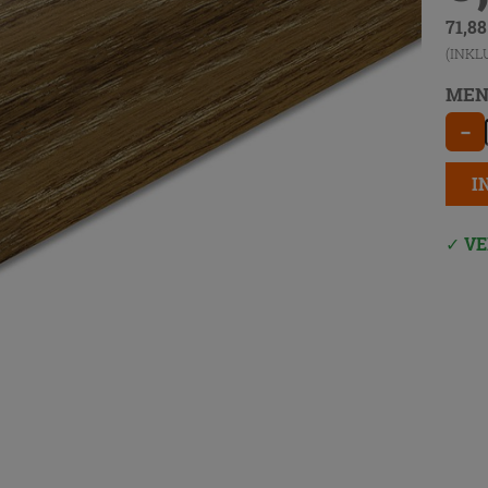
71,8
(INKL
MEN
−
I
VE