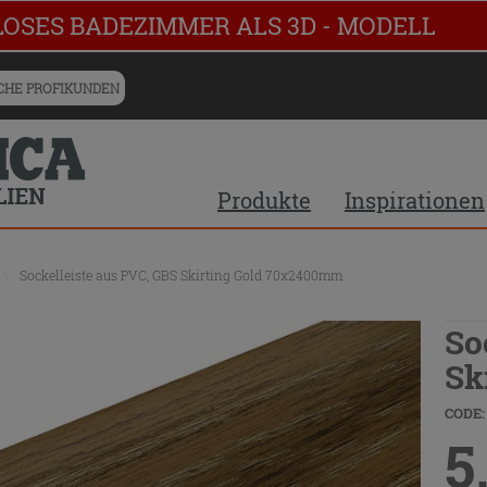
LOSES BADEZIMMER ALS 3D - MODELL
HE PROFIKUNDEN
Produkte
Inspirationen
\
Sockelleiste aus PVC, GBS Skirting Gold 70x2400mm
So
Sk
CODE:
5