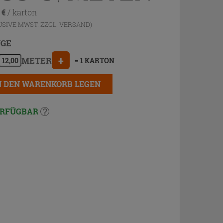
8
€
/ karton
USIVE MWST. ZZGL.
VERSAND
)
GE
+
METER
= 1 KARTON
N DEN WARENKORB LEGEN
RFÜGBAR