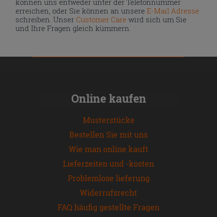
können uns entweder unter der Telefonnummer
erreichen, oder Sie können an unsere
E-Mail Adresse
schreiben. Unser
Customer Care
wird sich um Sie
und Ihre Fragen gleich kümmern.
Online kaufen
Musterstücke
Bestellen Sie mit uns
Wie man online kauft
Lieferzeiten und -kosten
Problemlose lieferung
Widerrufsrecht
FAQ häufig gestellte Fragen