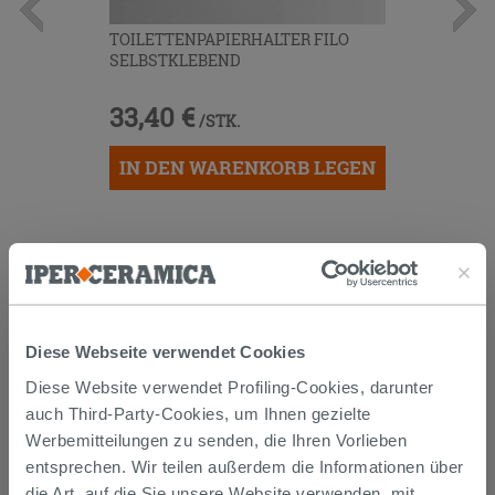
TOILETTENPAPIERHALTER FILO
SELBSTKLEBEND
33,40 €
/STK.
IN DEN WARENKORB LEGEN
Diese Webseite verwendet Cookies
Diese Website verwendet Profiling-Cookies, darunter
Versand
auch Third-Party-Cookies, um Ihnen gezielte
Werbemitteilungen zu senden, die Ihren Vorlieben
entsprechen. Wir teilen außerdem die Informationen über
Die Waren werden normalerweise innerhalb von 15
die Art, auf die Sie unsere Website verwenden, mit