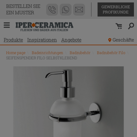
BESTELLEN SIE
GEWERBLICHE
PROFIKUNDE
EIN MUSTER
Produkte
Inspirationen
Angebote
Geschäfte
Home page
\
Badeinrichtungen
\
Badzubehör
\
Badzubehör Filo
\
SEIFENSPENDER FILO SELBSTKLEBEND