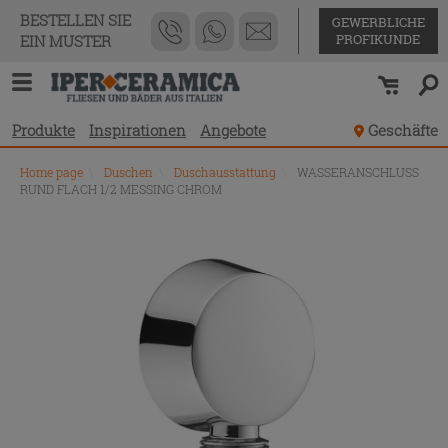
BESTELLEN SIE
GEWERBLICHE
PROFIKUNDE
EIN MUSTER
Produkte
Inspirationen
Angebote
Geschäfte
Home page
\
Duschen
\
Duschausstattung
\
WASSERANSCHLUSS
RUND FLACH 1/2 MESSING CHROM