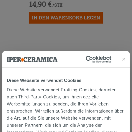
14,90 €
/STK.
IN DEN WARENKORB LEGEN
Diese Webseite verwendet Cookies
Versand
Diese Website verwendet Profiling-Cookies, darunter
auch Third-Party-Cookies, um Ihnen gezielte
Die Waren werden normalerweise innerhalb von 15
Werbemitteilungen zu senden, die Ihren Vorlieben
Werktagen ab der Auftragsbestätigung zum Versand
entsprechen. Wir teilen außerdem die Informationen über
gebracht.
Musterstücke werden normalerweise innerhalb von
die Art, auf die Sie unsere Website verwenden, mit
Tagen geliefert.
unseren Partnern, die sich um die Analyse der
Der Versand der online gekauften Produkte wird