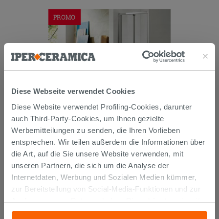
PROMO
Diese Webseite verwendet Cookies
Diese Website verwendet Profiling-Cookies, darunter
DUSCHFALTTÜR NEPTUM 100xH190
Erw 97/101 cm GLASSTÄRKE 5 mm
auch Third-Party-Cookies, um Ihnen gezielte
TRANSPARENT CHROM
Werbemitteilungen zu senden, die Ihren Vorlieben
251,92 €
entsprechen. Wir teilen außerdem die Informationen über
314,90 €
-20,00%
/STK.
die Art, auf die Sie unsere Website verwenden, mit
IN DEN WARENKORB LEGEN
unseren Partnern, die sich um die Analyse der
Internetdaten, Werbung und Sozialen Medien kümmer,
zur Bereitstellung von Social-Media-Funktionen und zur
Analyse unseres Datenverkehrs. Diese könnten sie mit
anderen Informationen, die Sie ihnen geliefert haben oder