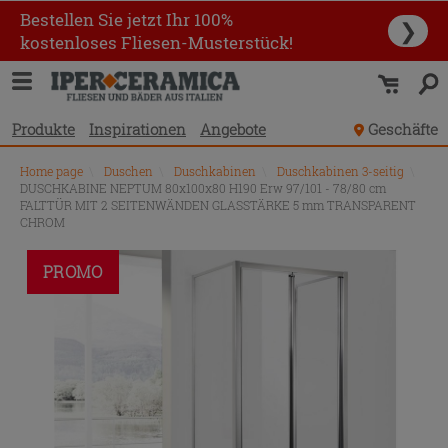
Bestellen Sie jetzt Ihr 100%
❯
kostenloses Fliesen-Musterstück!
Produkte
Inspirationen
Angebote
Geschäfte
Home page
\
Duschen
\
Duschkabinen
\
Duschkabinen 3-seitig
\
DUSCHKABINE NEPTUM 80x100x80 H190 Erw 97/101 - 78/80 cm
FALTTÜR MIT 2 SEITENWÄNDEN GLASSTÄRKE 5 mm TRANSPARENT
CHROM
PROMO