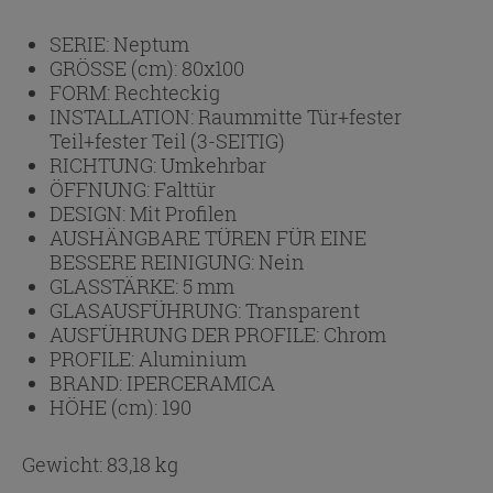
SERIE:
Neptum
GRÖSSE (cm):
80x100
FORM:
Rechteckig
INSTALLATION:
Raummitte Tür+fester
Teil+fester Teil (3-SEITIG)
RICHTUNG:
Umkehrbar
ÖFFNUNG:
Falttür
DESIGN:
Mit Profilen
AUSHÄNGBARE TÜREN FÜR EINE
BESSERE REINIGUNG:
Nein
GLASSTÄRKE:
5 mm
GLASAUSFÜHRUNG:
Transparent
AUSFÜHRUNG DER PROFILE:
Chrom
PROFILE:
Aluminium
BRAND:
IPERCERAMICA
HÖHE (cm):
190
Gewicht: 83,18 kg