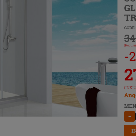
GL
T
CODE:
34
(Regulär
-
2
(INKL
Ange
MEN
−
I