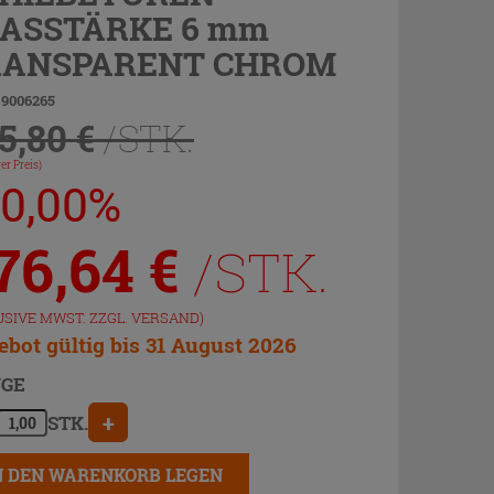
ASSTÄRKE 6 mm
RANSPARENT CHROM
 9006265
5,80 €
/STK.
er Preis)
20,00%
76,64
€
/STK.
USIVE MWST. ZZGL.
VERSAND
)
bot gültig bis 31 August 2026
GE
+
STK.
N DEN WARENKORB LEGEN