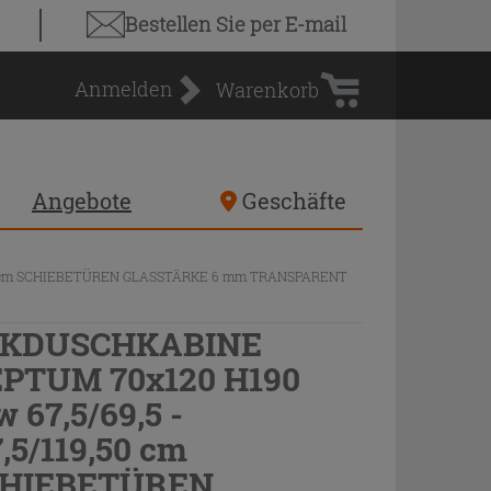
Warenkorb
Bestellen Sie
per E-mail
Anmelden
Warenkorb
Angebote
Geschäfte
,50 cm SCHIEBETÜREN GLASSTÄRKE 6 mm TRANSPARENT
CKDUSCHKABINE
PTUM 70x120 H190
w 67,5/69,5 -
7,5/119,50 cm
HIEBETÜREN