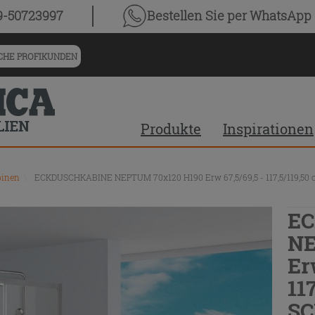
9-50723997
Bestellen Sie
per WhatsApp
HE PROFIKUNDEN
Produkte
Inspirationen
binen
\
ECKDUSCHKABINE NEPTUM 70x120 H190 Erw 67,5/69,5 - 117,5/119
E
NE
Er
11
SC