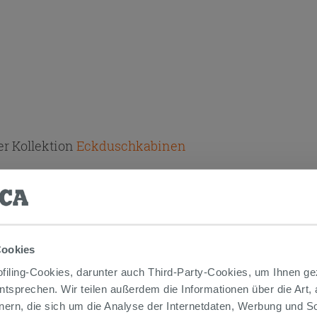
r Kollektion
Eckduschkabinen
Cookies
 box shower 2 side
iling-Cookies, darunter auch Third-Party-Cookies, um Ihnen ge
entsprechen. Wir teilen außerdem die Informationen über die Art,
nern, die sich um die Analyse der Internetdaten, Werbung und 