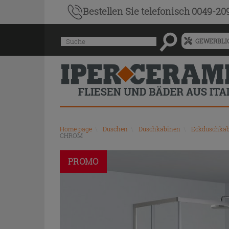
Bestellen Sie
telefonisch 0049-20
Menü
Suche
GEWERBLIC
für
vorgeschlagenen
Siteinhalt
und
Suchprotokoll
Home page
\
Duschen
\
Duschkabinen
\
Eckduschka
CHROM
PROMO