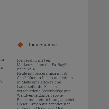
Iperceramica
ein
Iperceramica ist ein
Markenzeichen der Fa. BayKer
14
Italia S.p.A..
Heute ist Iperceramica mit 87
Geschäften in Italien und einem
n,
in Malta eine erfolgreiche
Ladenkette, die Fliesen,
verschiedene Bodenbeläge und
Wandverkleidungen sowie
Badezimmereinrichtung anbietet.
Unser Firmensitz befindet sich
in Fiorano Modenese (MO)