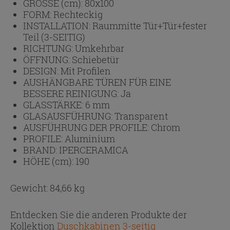
GRÖSSE (cm):
80x100
FORM:
Rechteckig
INSTALLATION:
Raummitte Tür+Tür+fester
Teil (3-SEITIG)
RICHTUNG:
Umkehrbar
ÖFFNUNG:
Schiebetür
DESIGN:
Mit Profilen
AUSHÄNGBARE TÜREN FÜR EINE
BESSERE REINIGUNG:
Ja
GLASSTÄRKE:
6 mm
GLASAUSFÜHRUNG:
Transparent
AUSFÜHRUNG DER PROFILE:
Chrom
PROFILE:
Aluminium
BRAND:
IPERCERAMICA
HÖHE (cm):
190
Gewicht: 84,66 kg
Entdecken Sie die anderen Produkte der
Kollektion
Duschkabinen 3-seitig