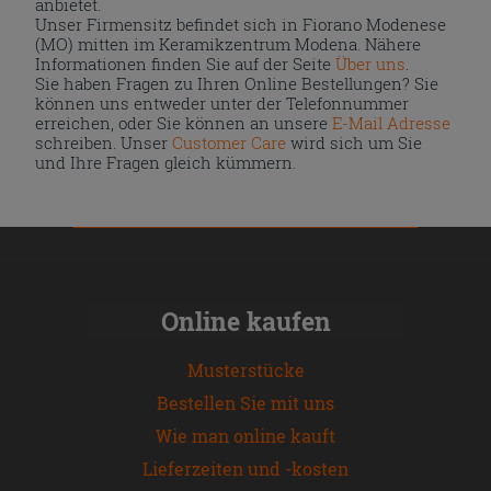
anbietet.
Unser Firmensitz befindet sich in Fiorano Modenese
(MO) mitten im Keramikzentrum Modena. Nähere
Informationen finden Sie auf der Seite
Über uns
.
Sie haben Fragen zu Ihren Online Bestellungen? Sie
können uns entweder unter der Telefonnummer
erreichen, oder Sie können an unsere
E-Mail Adresse
schreiben. Unser
Customer Care
wird sich um Sie
und Ihre Fragen gleich kümmern.
Online kaufen
Musterstücke
Bestellen Sie mit uns
Wie man online kauft
Lieferzeiten und -kosten