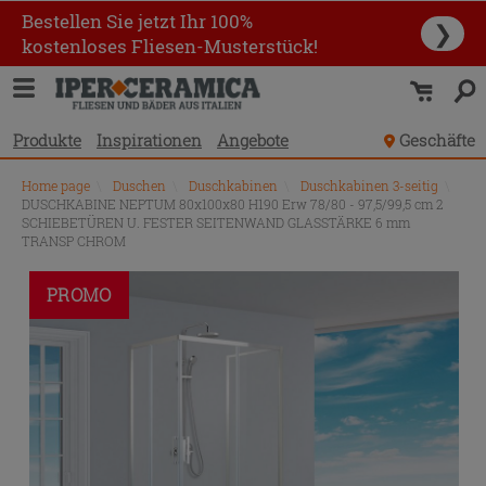
Bestellen Sie jetzt Ihr 100%
❯
kostenloses Fliesen-Musterstück!
Produkte
Inspirationen
Angebote
Geschäfte
Home page
\
Duschen
\
Duschkabinen
\
Duschkabinen 3-seitig
\
DUSCHKABINE NEPTUM 80x100x80 H190 Erw 78/80 - 97,5/99,5 cm 2
SCHIEBETÜREN U. FESTER SEITENWAND GLASSTÄRKE 6 mm
TRANSP CHROM
PROMO