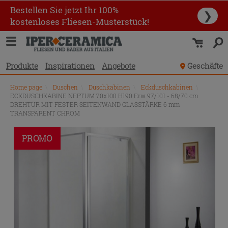
Bestellen Sie jetzt Ihr 100%
❯
kostenloses Fliesen-Musterstück!
Produkte
Inspirationen
Angebote
Geschäfte
Home page
\
Duschen
\
Duschkabinen
\
Eckduschkabinen
\
ECKDUSCHKABINE NEPTUM 70x100 H190 Erw 97/101 - 68/70 cm
DREHTÜR MIT FESTER SEITENWAND GLASSTÄRKE 6 mm
TRANSPARENT CHROM
PROMO