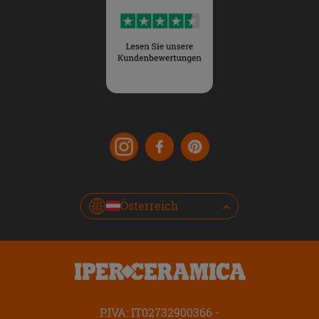
Österreich
P.IVA: IT02732900366