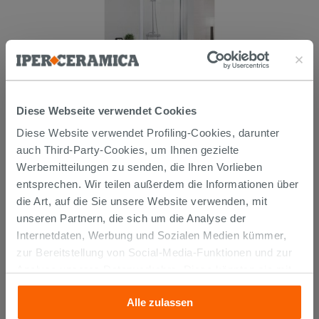
Diese Webseite verwendet Cookies
DUSCHSCHWINGTÜR NEPTUM
100xH190 Erw 97/101 cm
Diese Website verwendet Profiling-Cookies, darunter
GLASSTÄRKE 6 mm TRANSPARENT
auch Third-Party-Cookies, um Ihnen gezielte
CHROM
Werbemitteilungen zu senden, die Ihren Vorlieben
227,12 €
283,90 €
-20,00%
/STK.
entsprechen. Wir teilen außerdem die Informationen über
die Art, auf die Sie unsere Website verwenden, mit
IN DEN WARENKORB LEGEN
unseren Partnern, die sich um die Analyse der
Internetdaten, Werbung und Sozialen Medien kümmer,
zur Bereitstellung von Social-Media-Funktionen und zur
Analyse unseres Datenverkehrs. Diese könnten sie mit
anderen Informationen, die Sie ihnen geliefert haben oder
Alle zulassen
die sie aufgrund Ihrer Verwendung ihrer Dienste