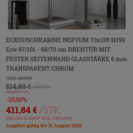
ECKDUSCHKABINE NEPTUM 70x100 H190
Erw 97/101 - 68/70 cm DREHTÜR MIT
FESTER SEITENWAND GLASSTÄRKE 6 mm
TRANSPARENT CHROM
CODE: 9005005
514,80 €
/STK.
(Regulärer Preis)
-20,00%
411,84
€
/STK.
(INKLUSIVE MWST. ZZGL.
VERSAND
)
Angebot gültig bis 31 August 2026