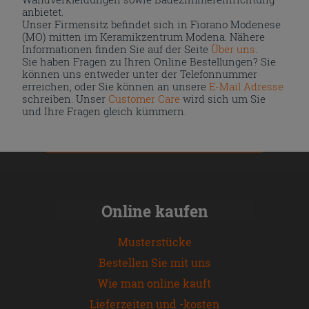
anbietet.
Unser Firmensitz befindet sich in Fiorano Modenese
(MO) mitten im Keramikzentrum Modena. Nähere
Informationen finden Sie auf der Seite
Über uns
.
Sie haben Fragen zu Ihren Online Bestellungen? Sie
können uns entweder unter der Telefonnummer
erreichen, oder Sie können an unsere
E-Mail Adresse
schreiben. Unser
Customer Care
wird sich um Sie
und Ihre Fragen gleich kümmern.
Online kaufen
Musterstücke
Bestellen Sie mit uns
Wie man online kauft
Lieferzeiten und -kosten