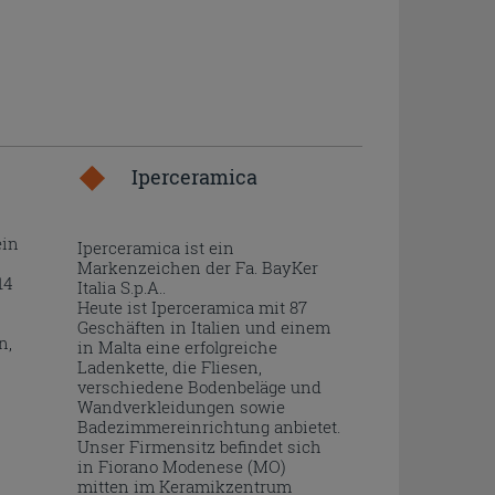
Iperceramica
ein
Iperceramica ist ein
Markenzeichen der Fa. BayKer
14
Italia S.p.A..
Heute ist Iperceramica mit 87
Geschäften in Italien und einem
n,
in Malta eine erfolgreiche
Ladenkette, die Fliesen,
verschiedene Bodenbeläge und
Wandverkleidungen sowie
Badezimmereinrichtung anbietet.
Unser Firmensitz befindet sich
in Fiorano Modenese (MO)
mitten im Keramikzentrum