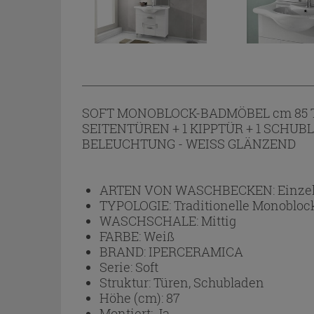
SOFT MONOBLOCK-BADMÖBEL cm 85 T
SEITENTÜREN + 1 KIPPTÜR + 1 SCHU
BELEUCHTUNG - WEISS GLÄNZEND
ARTEN VON WASCHBECKEN:
Einze
TYPOLOGIE:
Traditionelle Monoblo
WASCHSCHALE:
Mittig
FARBE:
Weiß
BRAND:
IPERCERAMICA
Serie:
Soft
Struktur:
Türen, Schubladen
Höhe (cm):
87
Montiert:
Ja