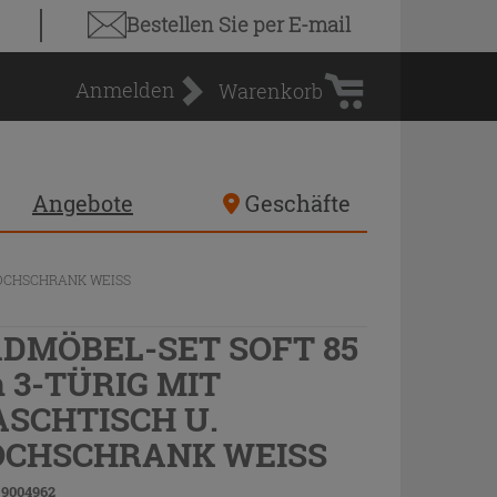
Warenkorb
Bestellen Sie
per E-mail
Anmelden
Warenkorb
Angebote
Geschäfte
HOCHSCHRANK WEISS
DMÖBEL-SET SOFT 85
 3-TÜRIG MIT
SCHTISCH U.
OCHSCHRANK WEISS
 9004962