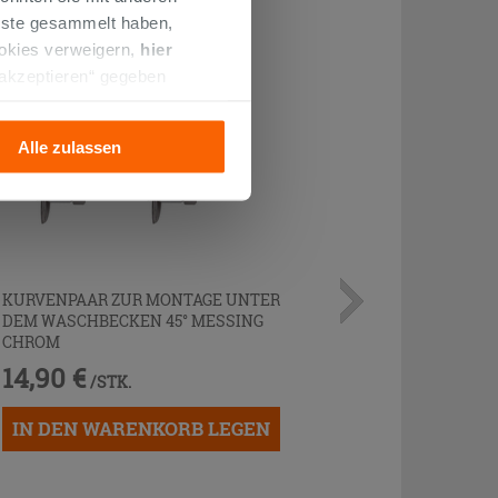
enste gesammelt haben,
ookies verweigern,
hier
 akzeptieren“ gegeben
llation der technischen
Alle zulassen
KURVENPAAR ZUR MONTAGE UNTER
DEM WASCHBECKEN 45° MESSING
CHROM
14,90 €
/STK.
IN DEN WARENKORB LEGEN