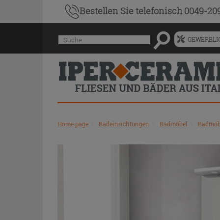
Bestellen Sie
telefonisch 0049-20
Menü
Suche
GEWERBLIC
für
vorgeschlagenen
Siteinhalt
und
Suchprotokoll
Home page
\
Badeinrichtungen
\
Badmöbel
\
Badmöbe