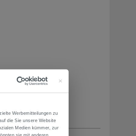
zielte Werbemitteilungen zu
 auf die Sie unsere Website
Sozialen Medien kümmer, zur
H...
önnten sie mit anderen