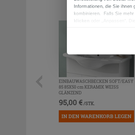
Informationen, die Sie ihnen
kombinieren. Falls Sie mehr
klicken
oder „Anpassen“. Die
werden. Wenn Sie auf die Sch
Cookies fortsetzen.
EINBAUWASCHBECKEN SOFT/EASY
85 85X50 cm KERAMIK WEISS
GLÄNZEND
95,00 €
/STK.
IN DEN WARENKORB LEGEN