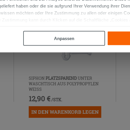
 geliefert haben oder die sie aufgrund Ihrer Verwendung ihrer Di
 wissen möchten oder Ihre Zustimmung zu allen oder einigen C
 Zustimmung kann durch Klicken auf die Schaltfläche „Cookies
altfläche "X" klicken, können Sie das Surfen erst nach der Insta
Anpassen
SIPHON
PLATZSPAREND
UNTER
WASCHTISCH AUS POLYPROPYLEN
WEISS
12,90 €
/STK.
IN DEN WARENKORB LEGEN