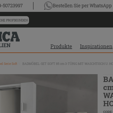
9-50723997
Bestellen Sie
per WhatsApp
HE PROFIKUNDEN
Produkte
Inspirationen
l Serie Soft
\
BADMÖBEL-SET SOFT 85 cm 3-TÜRIG MIT WASCHTISCH U. 
BA
cm
WA
H
CODE: