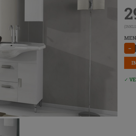
2
(INKL
MEN
−
I
VE