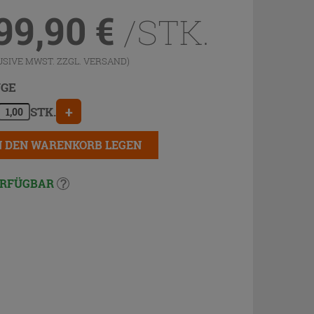
99,90
€
/STK.
USIVE MWST. ZZGL.
VERSAND
)
GE
+
STK.
N DEN WARENKORB LEGEN
RFÜGBAR