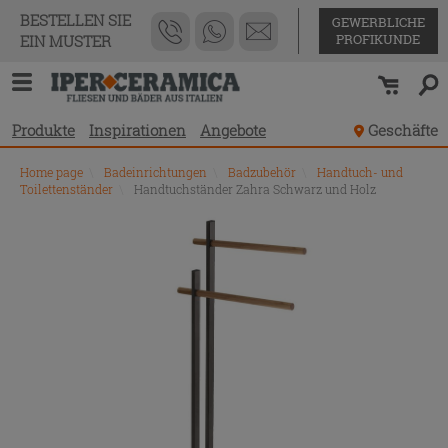
BESTELLEN SIE
GEWERBLICHE
PROFIKUNDE
EIN MUSTER
Produkte
Inspirationen
Angebote
Geschäfte
Home page
\
Badeinrichtungen
\
Badzubehör
\
Handtuch- und
Toilettenständer
\
Handtuchständer Zahra Schwarz und Holz