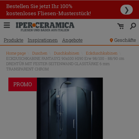
Bestellen Sie jetzt Ihr 100%
❯
kostenloses Fliesen-Musterstück!
Produkte
Inspirationen
Angebote
Geschäfte
Home page
\
Duschen
\
Duschkabinen
\
Eckduschkabinen
\
ECKDUSCHKABINE FANTASY2 90x100 H190 Erw 98/100 - 88/90 cm
DREHTÜR MIT FESTER SEITENWAND GLASSTÄRKE 6 mm
TRANSPARENT CHROM
PROMO