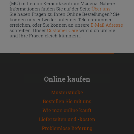
(MO) mitten im Keramikzentrum Modena. Nähere
Informationen finden Sie auf der Seite
Über uns
.
Sie haben Fragen zu Ihren Online Bestellungen? Sie
können uns entweder unter der Telefonnummer
erreichen, oder Sie können an unsere
E-Mail Adresse
schreiben. Unser
Customer Care
wird sich um Sie
und Ihre Fragen gleich kümmern.
Online kaufen
Musterstücke
Bestellen Sie mit uns
Wie man online kauft
Lieferzeiten und -kosten
Problemlose lieferung