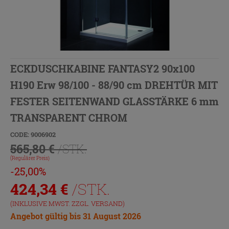
ECKDUSCHKABINE FANTASY2 90x100
H190 Erw 98/100 - 88/90 cm DREHTÜR MIT
FESTER SEITENWAND GLASSTÄRKE 6 mm
TRANSPARENT CHROM
CODE: 9006902
565,80 €
/STK.
(Regulärer Preis)
-25,00%
424,34
€
/STK.
(INKLUSIVE MWST. ZZGL.
VERSAND
)
Angebot gültig bis 31 August 2026