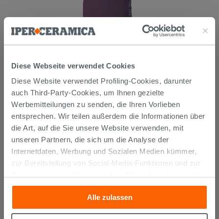
Mehrzweckkleber Weiss 25 kg -
Kerakoll H40 No Limits
Diese Webseite verwendet Cookies
Diese Website verwendet Profiling-Cookies, darunter
26,99 €
/STK.
auch Third-Party-Cookies, um Ihnen gezielte
Werbemitteilungen zu senden, die Ihren Vorlieben
IN DEN WARENKORB LEGEN
entsprechen. Wir teilen außerdem die Informationen über
die Art, auf die Sie unsere Website verwenden, mit
unseren Partnern, die sich um die Analyse der
Internetdaten, Werbung und Sozialen Medien kümmer,
zur Bereitstellung von Social-Media-Funktionen und zur
Analyse unseres Datenverkehrs. Diese könnten sie mit
anderen Informationen, die Sie ihnen geliefert haben oder
Alle zulassen
die sie aufgrund Ihrer Verwendung ihrer Dienste
gesammelt haben, kombinieren. Falls Sie mehr wissen