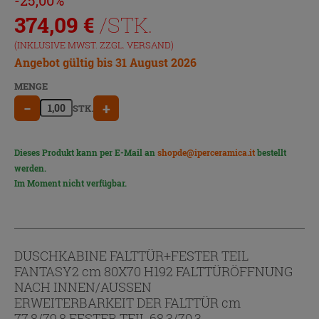
374,09
€
/STK.
(INKLUSIVE MWST. ZZGL.
VERSAND
)
Angebot gültig bis 31 August 2026
MENGE
−
+
STK.
Dieses Produkt kann per E-Mail an
shopde@iperceramica.it
bestellt
werden.
Im Moment nicht verfügbar.
DUSCHKABINE FALTTÜR+FESTER TEIL
FANTASY2 cm 80X70 H192 FALTTÜRÖFFNUNG
NACH INNEN/AUSSEN
ERWEITERBARKEIT DER FALTTÜR cm
77,8/79,8 FESTER TEIL 68,3/70,3