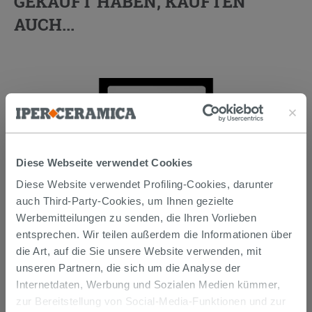
GEKAUFT HABEN, KAUFTEN
AUCH...
Diese Webseite verwendet Cookies
Diese Website verwendet Profiling-Cookies, darunter
auch Third-Party-Cookies, um Ihnen gezielte
SCHALLSCHUTZ OTVAL FÜR
Werbemitteilungen zu senden, die Ihren Vorlieben
WANDBUNDIGE SANITÄRE
entsprechen. Wir teilen außerdem die Informationen über
die Art, auf die Sie unsere Website verwenden, mit
8,50 €
unseren Partnern, die sich um die Analyse der
/STK.
Internetdaten, Werbung und Sozialen Medien kümmer,
IN DEN WARENKORB LEGEN
zur Bereitstellung von Social-Media-Funktionen und zur