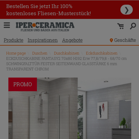
Bestellen Sie jetzt Ihr 100%
❯
kostenloses Fliesen-Musterstück!
Produkte
Inspirationen
Angebote
Geschäfte
Home page
\
Duschen
\
Duschkabinen
\
Eckduschkabinen
\
ECKDUSCHKABINE FANTASY2 70x80 H192 Erw 77,8/79,8 - 68/70 cm
SCHWINGFALTTÜR FESTER SEITENWAND GLASSTÄRKE 6 mm
TRANSPARENT CHROM
PROMO