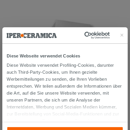
Diese Webseite verwendet Cookies
Diese Website verwendet Profiling-Cookies, darunter
Duschwanne Appia Quadratisch
auch Third-Party-Cookies, um Ihnen gezielte
90x90 aus Keramik mit Steinoptik
Gipsweiß Matt
Werbemitteilungen zu senden, die Ihren Vorlieben
305,90 €
entsprechen. Wir teilen außerdem die Informationen über
/STK.
die Art, auf die Sie unsere Website verwenden, mit
unseren Partnern, die sich um die Analyse der
IN DEN WARENKORB LEGEN
Internetdaten, Werbung und Sozialen Medien kümmer,
zur Bereitstellung von Social-Media-Funktionen und zur
Analyse unseres Datenverkehrs. Diese könnten sie mit
anderen Informationen, die Sie ihnen geliefert haben oder