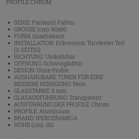
PROFILE CHROM
SERIE:
Fantasy2 Falttür
GRÖSSE (cm):
90x90
FORM:
Quadratisch
INSTALLATION:
Eckversion Tür+fester Teil
(2-SEITIG)
RICHTUNG:
Umkehrbar
ÖFFNUNG:
Schwingfalttür
DESIGN:
Ohne Profile
AUSHÄNGBARE TÜREN FÜR EINE
BESSERE REINIGUNG:
Nein
GLASSTÄRKE:
6 mm
GLASAUSFÜHRUNG:
Transparent
AUSFÜHRUNG DER PROFILE:
Chrom
PROFILE:
Aluminium
BRAND:
IPERCERAMICA
HÖHE (cm):
192