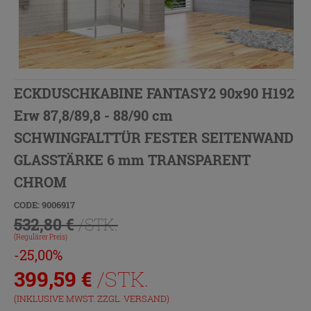
ECKDUSCHKABINE FANTASY2 90x90 H192
Erw 87,8/89,8 - 88/90 cm
SCHWINGFALTTÜR FESTER SEITENWAND
GLASSTÄRKE 6 mm TRANSPARENT
CHROM
CODE: 9006917
532,80 €
/STK.
(Regulärer Preis)
-25,00%
399,59
€
/STK.
(INKLUSIVE MWST. ZZGL.
VERSAND
)