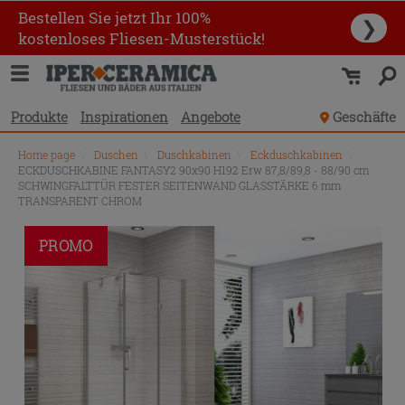
Bestellen Sie jetzt Ihr 100%
❯
kostenloses Fliesen-Musterstück!
Produkte
Inspirationen
Angebote
Geschäfte
Home page
\
Duschen
\
Duschkabinen
\
Eckduschkabinen
\
ECKDUSCHKABINE FANTASY2 90x90 H192 Erw 87,8/89,8 - 88/90 cm
SCHWINGFALTTÜR FESTER SEITENWAND GLASSTÄRKE 6 mm
TRANSPARENT CHROM
PROMO