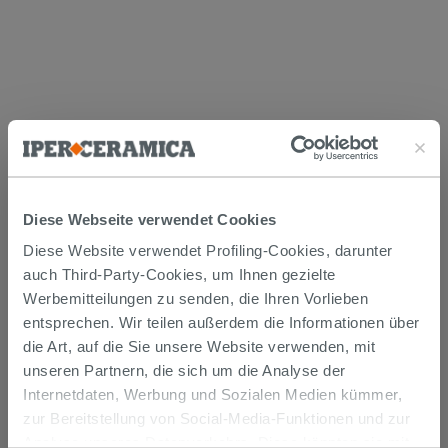
Versand
Diese Webseite verwendet Cookies
Die Waren werden normalerweise innerhalb von 15
Diese Website verwendet Profiling-Cookies, darunter
Werktagen ab der Auftragsbestätigung zum Versand
gebracht.
auch Third-Party-Cookies, um Ihnen gezielte
Musterstücke werden normalerweise innerhalb von
Werbemitteilungen zu senden, die Ihren Vorlieben
Tagen geliefert.
entsprechen. Wir teilen außerdem die Informationen über
Der Versand der online gekauften Produkte wird
verfolgt und wir rufen Sie an, um das Lieferdatum zu
die Art, auf die Sie unsere Website verwenden, mit
vereinbaren. Die Lieferung erfolgt frei Bordsteinkante.
unseren Partnern, die sich um die Analyse der
Nähere Informationen finden Sie im Abschnitt
Internetdaten, Werbung und Sozialen Medien kümmer,
Lieferzeiten und -kosten
.
zur Bereitstellung von Social-Media-Funktionen und zur
Analyse unseres Datenverkehrs. Diese könnten sie mit