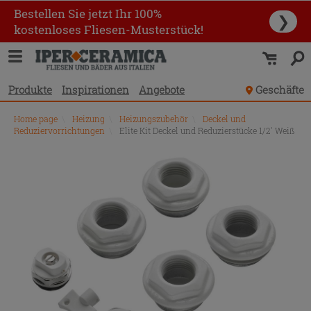
Bestellen Sie jetzt Ihr 100%
❯
kostenloses Fliesen-Musterstück!
Produkte
Inspirationen
Angebote
Geschäfte
Home page
\
Heizung
\
Heizungszubehör
\
Deckel und
Reduziervorrichtungen
\
Elite Kit Deckel und Reduzierstücke 1/2' Weiß