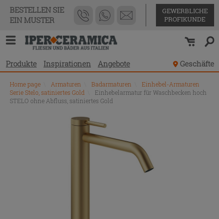
BESTELLEN SIE
GEWERBLICHE
PROFIKUNDE
EIN MUSTER
Produkte
Inspirationen
Angebote
Geschäfte
Home page
\
Armaturen
\
Badarmaturen
\
Einhebel-Armaturen
Serie Stelo, satiniertes Gold
\
Einhebelarmatur für Waschbecken hoch
STELO ohne Abfluss, satiniertes Gold