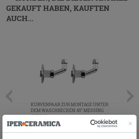
GEKAUFT HABEN, KAUFTEN
AUCH...
KURVENPAAR ZUR MONTAGE UNTER
DEM WASCHBECKEN 45° MESSING
CHROM
14,90 €
/STK.