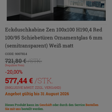
Eckduschkabine Zen 100x100 H190,4 Red
100/95 Schiebetüren Ornamentglas 6 mm
(semitransparent) Weiß matt
CODE: 9007814
721,80 €
/STK.
(Regulärer Preis)
-20,00%
577,44
€
/STK.
(INKLUSIVE MWST. ZZGL.
VERSAND
)
Angebot gültig bis 31 August 2026
Dieses Produkt kann im
Geschäft
oder durch den Service
Bestellen
Sie mit uns
bestellt werden.