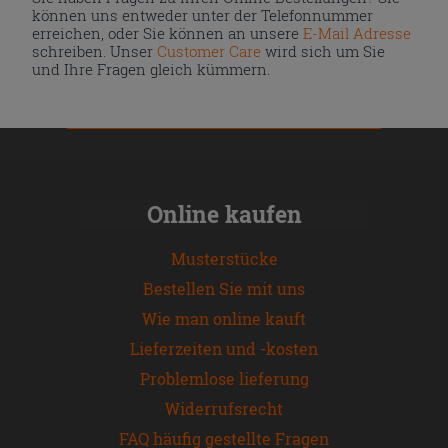
können uns entweder unter der Telefonnummer
erreichen, oder Sie können an unsere
E-Mail Adresse
schreiben. Unser
Customer Care
wird sich um Sie
und Ihre Fragen gleich kümmern.
Online kaufen
Musterstücke
Bestellen Sie mit uns
Wie man online kauft
Lieferzeiten und -kosten
Problemlose lieferung
Widerrufsrecht
FAQ häufig gestellte Fragen