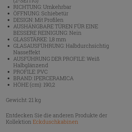
(2-SEITIG)
RICHTUNG:
Umkehrbar
ÖFFNUNG:
Schiebetür
DESIGN:
Mit Profilen
AUSHÄNGBARE TÜREN FÜR EINE
BESSERE REINIGUNG:
Nein
GLASSTÄRKE:
1,8 mm
GLASAUSFÜHRUNG:
Halbdurchsichtig
Nasseffekt
AUSFÜHRUNG DER PROFILE:
Weiß
Halbglänzend
PROFILE:
PVC
BRAND:
IPERCERAMICA
HÖHE (cm):
190,2
Gewicht: 21 kg
Entdecken Sie die anderen Produkte der
Kollektion
Eckduschkabinen