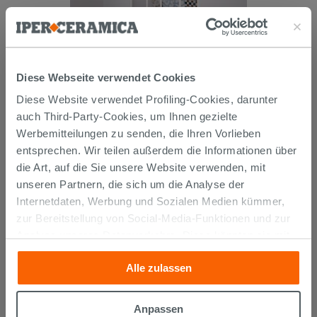
Duschschiebetür Skill reduzierbar
120-110 cm H190,2 Acryl
halbtransparent Nasseffekt Weiß
Diese Webseite verwendet Cookies
Pastell
Diese Website verwendet Profiling-Cookies, darunter
153,90 €
/STK.
auch Third-Party-Cookies, um Ihnen gezielte
Werbemitteilungen zu senden, die Ihren Vorlieben
IN DEN WARENKORB LEGEN
entsprechen. Wir teilen außerdem die Informationen über
die Art, auf die Sie unsere Website verwenden, mit
unseren Partnern, die sich um die Analyse der
Internetdaten, Werbung und Sozialen Medien kümmer,
zur Bereitstellung von Social-Media-Funktionen und zur
Analyse unseres Datenverkehrs. Diese könnten sie mit
anderen Informationen, die Sie ihnen geliefert haben oder
Alle zulassen
die sie aufgrund Ihrer Verwendung ihrer Dienste
Versand
gesammelt haben, kombinieren. Falls Sie mehr wissen
möchten oder Ihre Zustimmung zu allen oder einigen
Anpassen