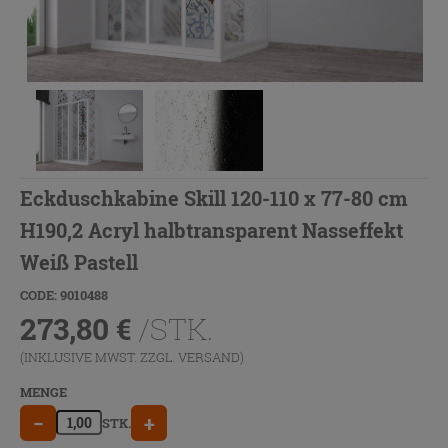
Eckduschkabine Skill 120-110 x 77-80 cm
H190,2 Acryl halbtransparent Nasseffekt
Weiß Pastell
CODE: 9010488
273,80
€
/STK.
(INKLUSIVE MWST. ZZGL.
VERSAND
)
MENGE
−
+
STK.