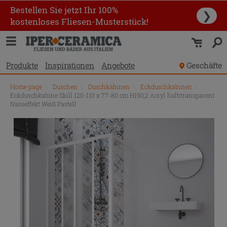
Bestellen Sie jetzt Ihr 100%
❯
kostenloses Fliesen-Musterstück!
Produkte
Inspirationen
Angebote
Geschäfte
Home page
\
Duschen
\
Duschkabinen
\
Eckduschkabinen
\
Eckduschkabine Skill 120-110 x 77-80 cm H190,2 Acryl halbtransparent
Nasseffekt Weiß Pastell