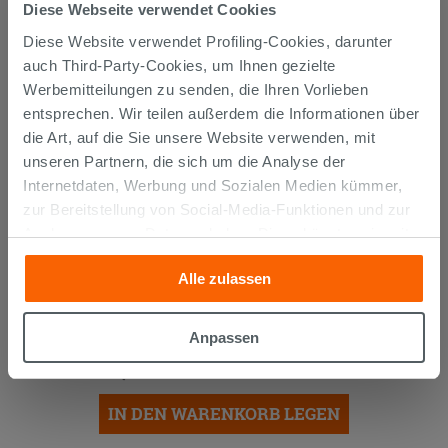
Diese Webseite verwendet Cookies
AUCH...
Diese Website verwendet Profiling-Cookies, darunter
auch Third-Party-Cookies, um Ihnen gezielte
Werbemitteilungen zu senden, die Ihren Vorlieben
entsprechen. Wir teilen außerdem die Informationen über
die Art, auf die Sie unsere Website verwenden, mit
unseren Partnern, die sich um die Analyse der
Internetdaten, Werbung und Sozialen Medien kümmer,
zur Bereitstellung von Social-Media-Funktionen und zur
Analyse unseres Datenverkehrs. Diese könnten sie mit
anderen Informationen, die Sie ihnen geliefert haben oder
Alle zulassen
die sie aufgrund Ihrer Verwendung ihrer Dienste
Duschwanne Dai 70X70 H10 cm
gesammelt haben, kombinieren. Falls Sie mehr wissen
Keramik weiß
möchten oder Ihre Zustimmung zu allen oder einigen
Anpassen
Cookies verweigern,
hier klicken
oder „Anpassen“. Die
71,90 €
/STK.
Zustimmung kann durch Klicken auf die Schaltfläche
„Cookies akzeptieren“ gegeben werden. Wenn Sie auf
IN DEN WARENKORB LEGEN
die Schaltfläche "X" klicken, können Sie das Surfen erst