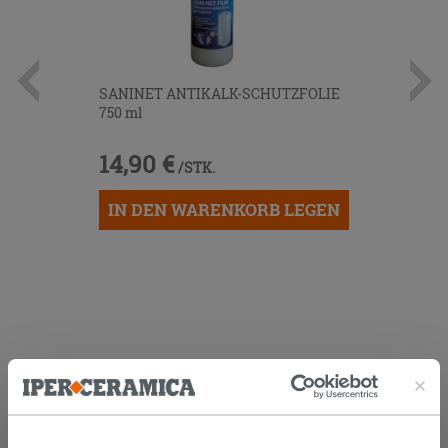
SANINET ANTIKALK-SCHUTZFOLIE
750 ml
14,90 €
/STK.
IN DEN WARENKORB LEGEN
KUNDEN, DIE DIESEN ARTIKEL
GEKAUFT HABEN, KAUFTEN