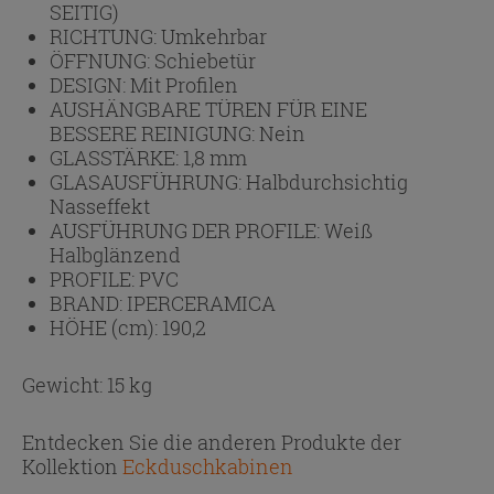
SEITIG)
RICHTUNG:
Umkehrbar
ÖFFNUNG:
Schiebetür
DESIGN:
Mit Profilen
AUSHÄNGBARE TÜREN FÜR EINE
BESSERE REINIGUNG:
Nein
GLASSTÄRKE:
1,8 mm
GLASAUSFÜHRUNG:
Halbdurchsichtig
Nasseffekt
AUSFÜHRUNG DER PROFILE:
Weiß
Halbglänzend
PROFILE:
PVC
BRAND:
IPERCERAMICA
HÖHE (cm):
190,2
Gewicht: 15 kg
Entdecken Sie die anderen Produkte der
Kollektion
Eckduschkabinen