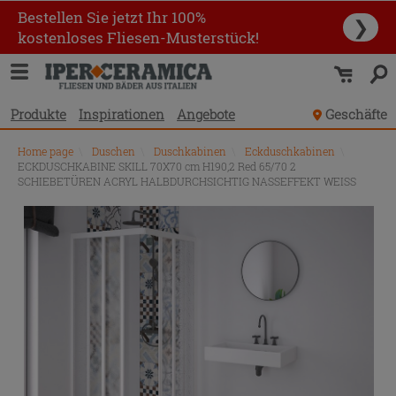
Bestellen Sie jetzt Ihr 100%
❯
kostenloses Fliesen-Musterstück!
Produkte
Inspirationen
Angebote
Geschäfte
Home page
\
Duschen
\
Duschkabinen
\
Eckduschkabinen
\
ECKDUSCHKABINE SKILL 70X70 cm H190,2 Red 65/70 2
SCHIEBETÜREN ACRYL HALBDURCHSICHTIG NASSEFFEKT WEISS